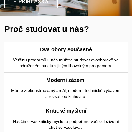
E-PŘIHLÁŠKA
Proč studovat u nás?
Dva obory současně
Většinu programů u nás můžete studovat dvooborově ve
sdruženém studiu s jiným libovolným programem.
Moderní zázemí
Máme zrekonstruovaný areál, moderní technické vybavení
a rozsáhlou knihovnu.
Kritické myšlení
Naučíme vás kriticky myslet a podpoříme vaši celoživotní
chuť se vzdělávat.