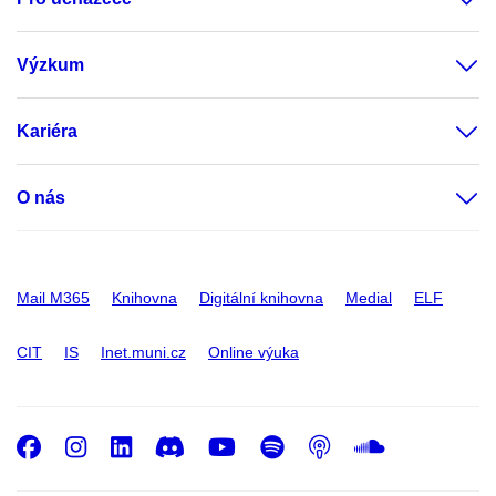
Výzkum
Kariéra
O nás
Mail M365
Knihovna
Digitální knihovna
Medial
ELF
CIT
IS
Inet.muni.cz
Online výuka
Facebook
Instagram
LinkedIn
Discord
Youtube
Spotify
Podcast
SoundC