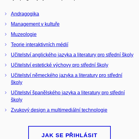
Andragogika
Management v kultuře
Muzeologie
Teorie interaktivních médií
Učitelství anglického jazyka a literatury pro střední školy
Učitelství estetické výchovy pro střední školy
Učitelství německého jazyka a literatury pro střední
školy
Učitelství španělského jazyka a literatury pro střední
školy
Zvukový design a multimediální technologie
JAK SE PŘIHLÁSIT