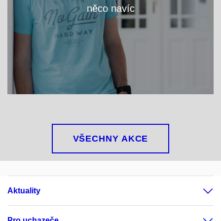
něco navíc
VÍCE
VŠECHNY AKCE
Aktuality
Pro uchazeče