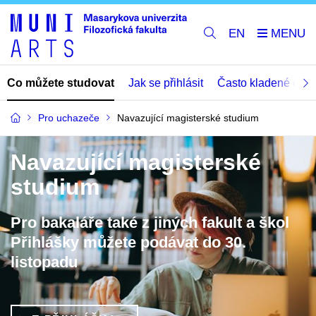
EN
Co můžete studovat
Jak se přihlásit
Často kladené dota
Pro uchazeče
Navazující magisterské studium
Navazující magisterské
studium
Pro bakaláře také z jiných fakult a škol
Přihlášky můžete podávat do 30.
listopadu