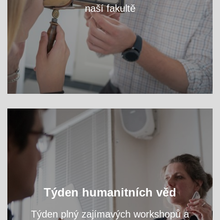
naší fakultě
VÍCE
Oslavte s námi světový den filozofie a navštivte
Týden humanitních věd
přednášky a workshopy našich odborníků.
Týden plný zajímavých workshopů a