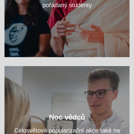
pořádaný studenty
VÍCE
zjistěte na workshopech
Navštivte fakultní areál a
Noc vědců
přednáškách, čím se tu zabýváme.
a
Celosvětová popularizační akce také na