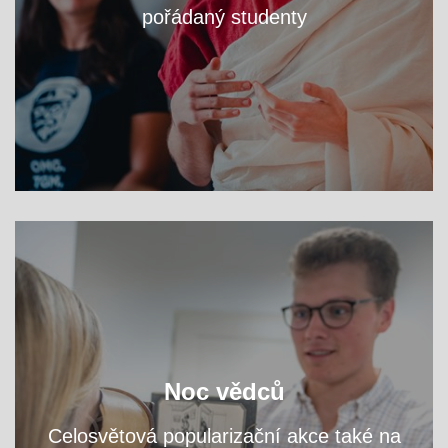
pořádaný studenty
VÍCE
zjistěte na workshopech
Navštivte fakultní areál a
Noc vědců
přednáškách, čím se tu zabýváme.
a
Celosvětová popularizační akce také na