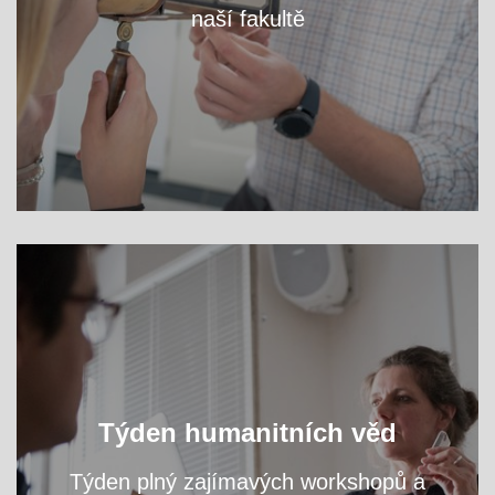
naší fakultě
VÍCE
Oslavte s námi světový den filozofie a navštivte
Týden humanitních věd
přednášky a workshopy našich odborníků.
Týden plný zajímavých workshopů a