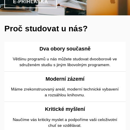
E-PŘIHLÁŠKA
Proč studovat u nás?
Dva obory současně
Většinu programů u nás můžete studovat dvooborově ve
sdruženém studiu s jiným libovolným programem.
Moderní zázemí
Máme zrekonstruovaný areál, moderní technické vybavení
a rozsáhlou knihovnu.
Kritické myšlení
Naučíme vás kriticky myslet a podpoříme vaši celoživotní
chuť se vzdělávat.