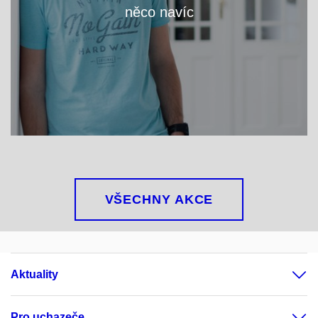
něco navíc
VÍCE
VŠECHNY AKCE
Aktuality
Pro uchazeče