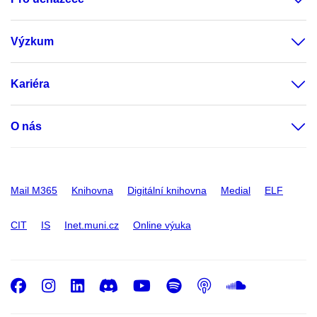
Výzkum
Kariéra
O nás
Mail M365
Knihovna
Digitální knihovna
Medial
ELF
CIT
IS
Inet.muni.cz
Online výuka
Facebook
Instagram
LinkedIn
Discord
Youtube
Spotify
Podcast
SoundC