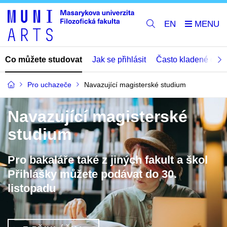
EN
Co můžete studovat
Jak se přihlásit
Často kladené dota
Pro uchazeče
Navazující magisterské studium
Navazující magisterské
studium
Pro bakaláře také z jiných fakult a škol
Přihlášky můžete podávat do 30.
listopadu