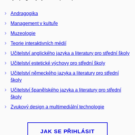
Andragogika
Management v kultuře
Muzeologie
Teorie interaktivních médií
Učitelství anglického jazyka a literatury pro střední školy
Učitelství estetické výchovy pro střední školy
Učitelství německého jazyka a literatury pro střední
školy
Učitelství španělského jazyka a literatury pro střední
školy
Zvukový design a multimediální technologie
JAK SE PŘIHLÁSIT