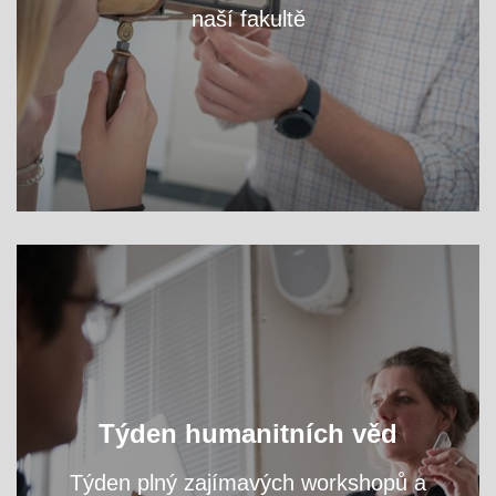
naší fakultě
VÍCE
Oslavte s námi světový den filozofie a navštivte
Týden humanitních věd
přednášky a workshopy našich odborníků.
Týden plný zajímavých workshopů a