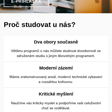
E-PŘIHLÁŠKA
Proč studovat u nás?
Dva obory současně
Většinu programů u nás můžete studovat dvooborově ve
sdruženém studiu s jiným libovolným programem.
Moderní zázemí
Máme zrekonstruovaný areál, moderní technické vybavení
a rozsáhlou knihovnu.
Kritické myšlení
Naučíme vás kriticky myslet a podpoříme vaši celoživotní
chuť se vzdělávat.