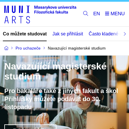
EN
Co můžete studovat
Jak se přihlásit
Často kladené dota
Pro uchazeče
Navazující magisterské studium
Navazující magisterské
studium
Pro bakaláře také z jiných fakult a škol
Přihlášky můžete podávat do 30.
listopadu