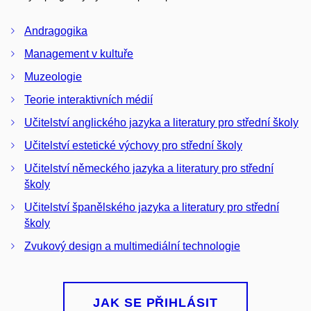
Andragogika
Management v kultuře
Muzeologie
Teorie interaktivních médií
Učitelství anglického jazyka a literatury pro střední školy
Učitelství estetické výchovy pro střední školy
Učitelství německého jazyka a literatury pro střední
školy
Učitelství španělského jazyka a literatury pro střední
školy
Zvukový design a multimediální technologie
JAK SE PŘIHLÁSIT