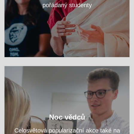
pořádaný studenty
VÍCE
zjistěte na workshopech
Navštivte fakultní areál a
Noc vědců
přednáškách, čím se tu zabýváme.
a
Celosvětová popularizační akce také na