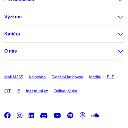
Výzkum
Kariéra
O nás
Mail M365
Knihovna
Digitální knihovna
Medial
ELF
CIT
IS
Inet.muni.cz
Online výuka
Facebook
Instagram
LinkedIn
Discord
Youtube
Spotify
Podcast
SoundC