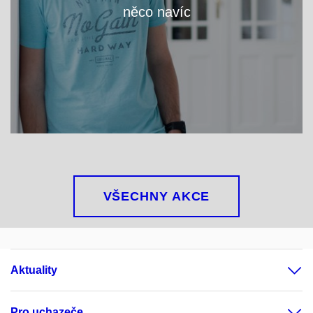
něco navíc
VÍCE
VŠECHNY AKCE
Aktuality
Pro uchazeče