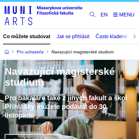
EN
Co můžete studovat
Jak se přihlásit
Často kladené dota
Pro uchazeče
Navazující magisterské studium
Navazující magisterské
studium
Pro bakaláře také z jiných fakult a škol
Přihlášky můžete podávat do 30.
listopadu