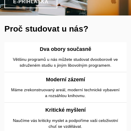
E-PŘIHLÁŠKA
Proč studovat u nás?
Dva obory současně
Většinu programů u nás můžete studovat dvooborově ve
sdruženém studiu s jiným libovolným programem.
Moderní zázemí
Máme zrekonstruovaný areál, moderní technické vybavení
a rozsáhlou knihovnu.
Kritické myšlení
Naučíme vás kriticky myslet a podpoříme vaši celoživotní
chuť se vzdělávat.