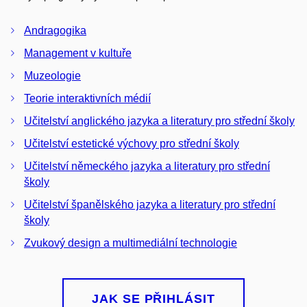
Andragogika
Management v kultuře
Muzeologie
Teorie interaktivních médií
Učitelství anglického jazyka a literatury pro střední školy
Učitelství estetické výchovy pro střední školy
Učitelství německého jazyka a literatury pro střední
školy
Učitelství španělského jazyka a literatury pro střední
školy
Zvukový design a multimediální technologie
JAK SE PŘIHLÁSIT