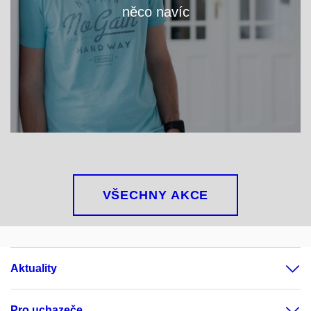
něco navíc
VÍCE
VŠECHNY AKCE
Aktuality
Pro uchazeče