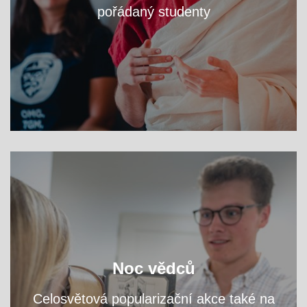
pořádaný studenty
VÍCE
zjistěte na workshopech
Navštivte fakultní areál a
Noc vědců
přednáškách, čím se tu zabýváme.
a
Celosvětová popularizační akce také na