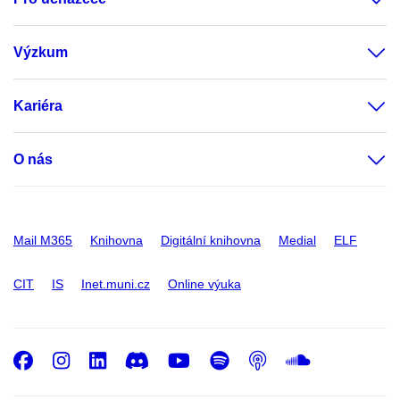
Výzkum
Kariéra
O nás
Mail M365
Knihovna
Digitální knihovna
Medial
ELF
CIT
IS
Inet.muni.cz
Online výuka
Facebook
Instagram
LinkedIn
Discord
Youtube
Spotify
Podcast
SoundC