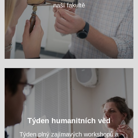
naší fakultě
VÍCE
Oslavte s námi světový den filozofie a navštivte
Týden humanitních věd
přednášky a workshopy našich odborníků.
Týden plný zajímavých workshopů a