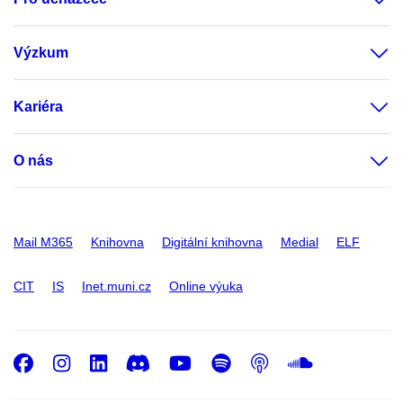
Výzkum
Kariéra
O nás
Mail M365
Knihovna
Digitální knihovna
Medial
ELF
CIT
IS
Inet.muni.cz
Online výuka
Facebook
Instagram
LinkedIn
Discord
Youtube
Spotify
Podcast
SoundC