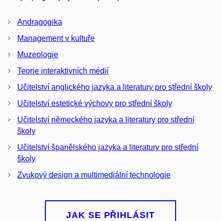
Andragogika
Management v kultuře
Muzeologie
Teorie interaktivních médií
Učitelství anglického jazyka a literatury pro střední školy
Učitelství estetické výchovy pro střední školy
Učitelství německého jazyka a literatury pro střední
školy
Učitelství španělského jazyka a literatury pro střední
školy
Zvukový design a multimediální technologie
JAK SE PŘIHLÁSIT