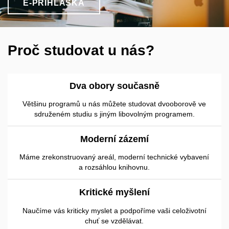
E-PŘIHLÁŠKA
Proč studovat u nás?
Dva obory současně
Většinu programů u nás můžete studovat dvooborově ve
sdruženém studiu s jiným libovolným programem.
Moderní zázemí
Máme zrekonstruovaný areál, moderní technické vybavení
a rozsáhlou knihovnu.
Kritické myšlení
Naučíme vás kriticky myslet a podpoříme vaši celoživotní
chuť se vzdělávat.