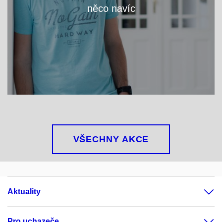
něco navíc
VÍCE
VŠECHNY AKCE
Aktuality
Pro uchazeče