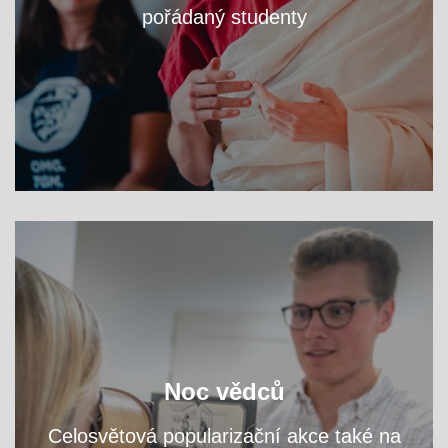
pořádaný studenty
VÍCE
zjistěte na workshopech
Navštivte fakultní areál a
Noc vědců
přednáškách, čím se tu zabýváme.
a
Celosvětová popularizační akce také na