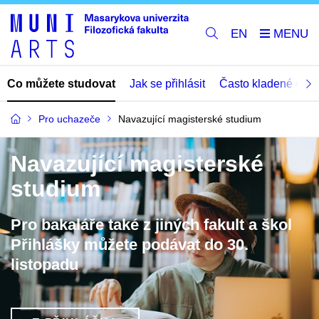
EN
Co můžete studovat
Jak se přihlásit
Často kladené dota
Pro uchazeče
Navazující magisterské studium
Navazující magisterské
studium
Pro bakaláře také z jiných fakult a škol
Přihlášky můžete podávat do 30.
listopadu