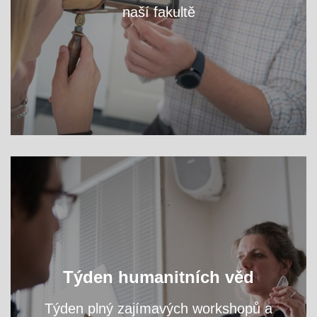
naší fakultě
VÍCE
Oslavte s námi světový den filozofie a navštivte
Týden humanitních věd
přednášky a workshopy našich odborníků.
Týden plný zajímavých workshopů a