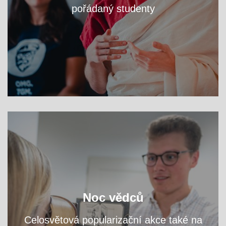
pořádaný studenty
VÍCE
zjistěte na workshopech
Navštivte fakultní areál a
Noc vědců
přednáškách, čím se tu zabýváme.
a
Celosvětová popularizační akce také na