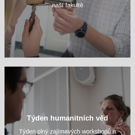
naší fakultě
VÍCE
Oslavte s námi světový den filozofie a navštivte
Týden humanitních věd
přednášky a workshopy našich odborníků.
Týden plný zajímavých workshopů a