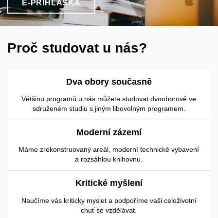
E-PŘIHLÁŠKA
Proč studovat u nás?
Dva obory současně
Většinu programů u nás můžete studovat dvooborově ve
sdruženém studiu s jiným libovolným programem.
Moderní zázemí
Máme zrekonstruovaný areál, moderní technické vybavení
a rozsáhlou knihovnu.
Kritické myšlení
Naučíme vás kriticky myslet a podpoříme vaši celoživotní
chuť se vzdělávat.