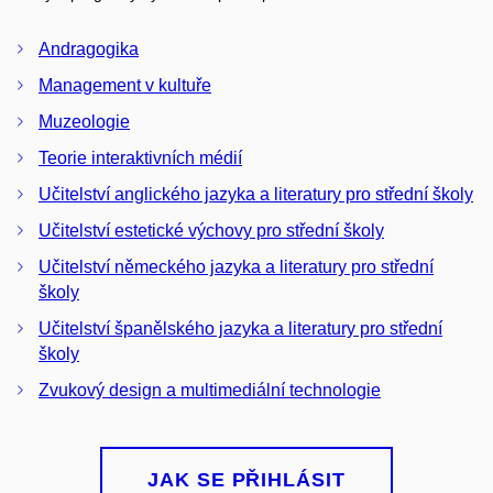
Andragogika
Management v kultuře
Muzeologie
Teorie interaktivních médií
Učitelství anglického jazyka a literatury pro střední školy
Učitelství estetické výchovy pro střední školy
Učitelství německého jazyka a literatury pro střední
školy
Učitelství španělského jazyka a literatury pro střední
školy
Zvukový design a multimediální technologie
JAK SE PŘIHLÁSIT