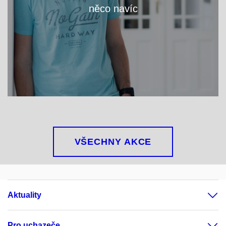
něco navíc
VÍCE
VŠECHNY AKCE
Aktuality
Pro uchazeče