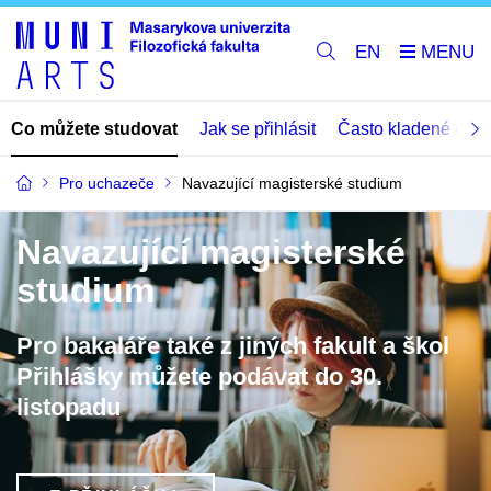
EN
Co můžete studovat
Jak se přihlásit
Často kladené dota
Pro uchazeče
Navazující magisterské studium
Navazující magisterské
studium
Pro bakaláře také z jiných fakult a škol
Přihlášky můžete podávat do 30.
listopadu