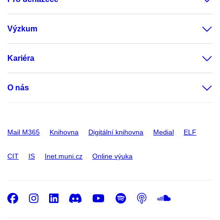
Výzkum
Kariéra
O nás
Mail M365
Knihovna
Digitální knihovna
Medial
ELF
CIT
IS
Inet.muni.cz
Online výuka
Facebook
Instagram
LinkedIn
Discord
Youtube
Spotify
Podcast
SoundC