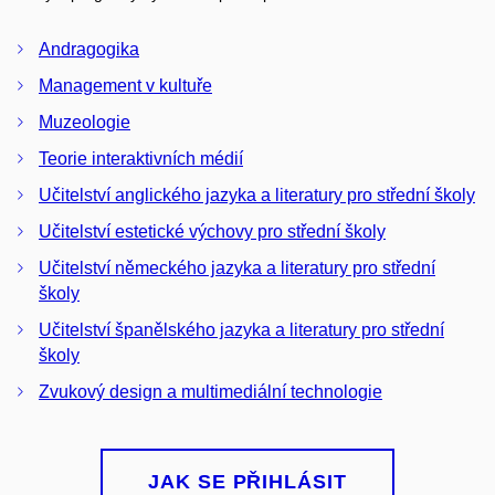
Andragogika
Management v kultuře
Muzeologie
Teorie interaktivních médií
Učitelství anglického jazyka a literatury pro střední školy
Učitelství estetické výchovy pro střední školy
Učitelství německého jazyka a literatury pro střední
školy
Učitelství španělského jazyka a literatury pro střední
školy
Zvukový design a multimediální technologie
JAK SE PŘIHLÁSIT