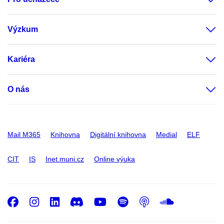
Výzkum
Kariéra
O nás
Mail M365
Knihovna
Digitální knihovna
Medial
ELF
CIT
IS
Inet.muni.cz
Online výuka
Facebook
Instagram
LinkedIn
Discord
Youtube
Spotify
Podcast
SoundC