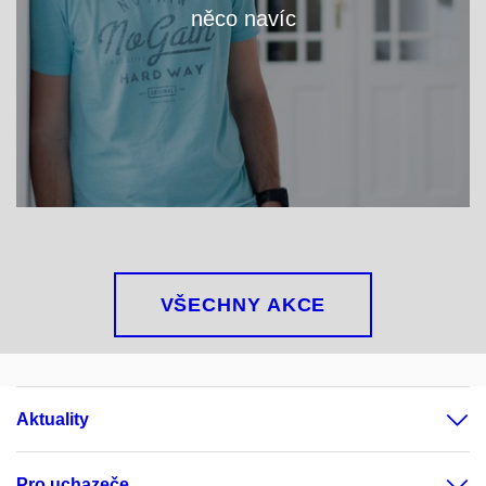
něco navíc
VÍCE
VŠECHNY AKCE
Aktuality
Pro uchazeče