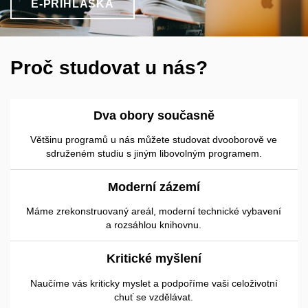
E-PŘIHLÁŠKA
Proč studovat u nás?
Dva obory současně
Většinu programů u nás můžete studovat dvooborově ve
sdruženém studiu s jiným libovolným programem.
Moderní zázemí
Máme zrekonstruovaný areál, moderní technické vybavení
a rozsáhlou knihovnu.
Kritické myšlení
Naučíme vás kriticky myslet a podpoříme vaši celoživotní
chuť se vzdělávat.