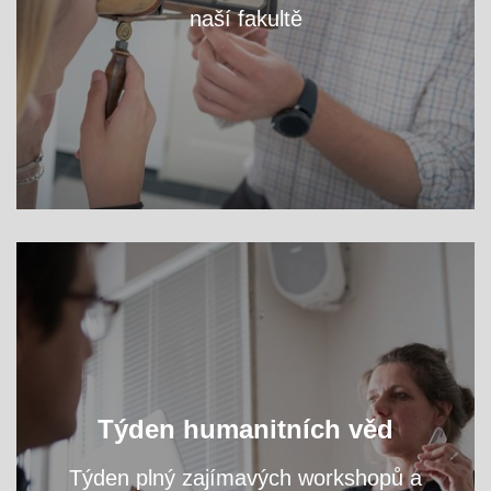
naší fakultě
VÍCE
Oslavte s námi světový den filozofie a navštivte
Týden humanitních věd
přednášky a workshopy našich odborníků.
Týden plný zajímavých workshopů a