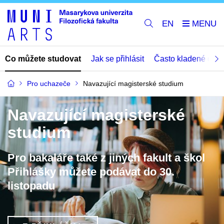
EN
Co můžete studovat
Jak se přihlásit
Často kladené dota
Pro uchazeče
Navazující magisterské studium
Navazující magisterské
studium
Pro bakaláře také z jiných fakult a škol
Přihlášky můžete podávat do 30.
listopadu