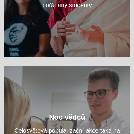
pořádaný studenty
VÍCE
zjistěte na workshopech
Navštivte fakultní areál a
Noc vědců
přednáškách, čím se tu zabýváme.
a
Celosvětová popularizační akce také na