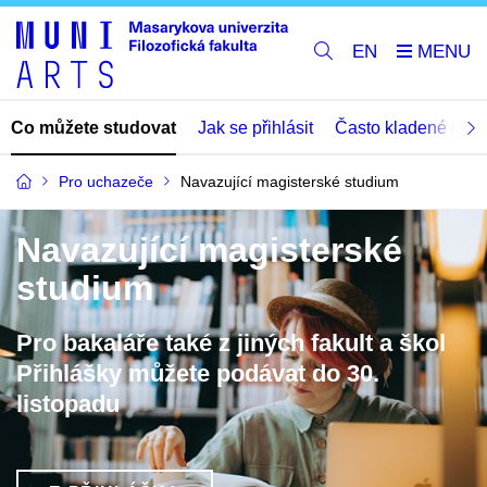
EN
Co můžete studovat
Jak se přihlásit
Často kladené dota
Pro uchazeče
Navazující magisterské studium
Navazující magisterské
studium
Pro bakaláře také z jiných fakult a škol
Přihlášky můžete podávat do 30.
listopadu