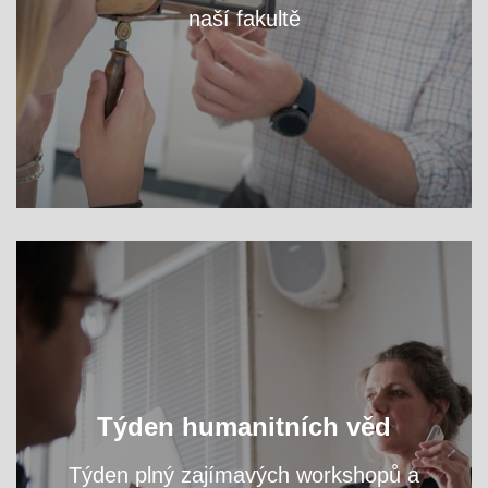
naší fakultě
VÍCE
Oslavte s námi světový den filozofie a navštivte
Týden humanitních věd
přednášky a workshopy našich odborníků.
Týden plný zajímavých workshopů a