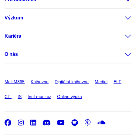
Výzkum
Kariéra
O nás
Mail M365
Knihovna
Digitální knihovna
Medial
ELF
CIT
IS
Inet.muni.cz
Online výuka
Facebook
Instagram
LinkedIn
Discord
Youtube
Spotify
Podcast
SoundC