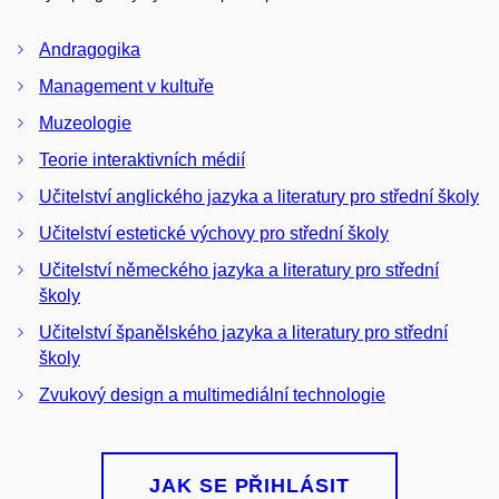
Andragogika
Management v kultuře
Muzeologie
Teorie interaktivních médií
Učitelství anglického jazyka a literatury pro střední školy
Učitelství estetické výchovy pro střední školy
Učitelství německého jazyka a literatury pro střední
školy
Učitelství španělského jazyka a literatury pro střední
školy
Zvukový design a multimediální technologie
JAK SE PŘIHLÁSIT