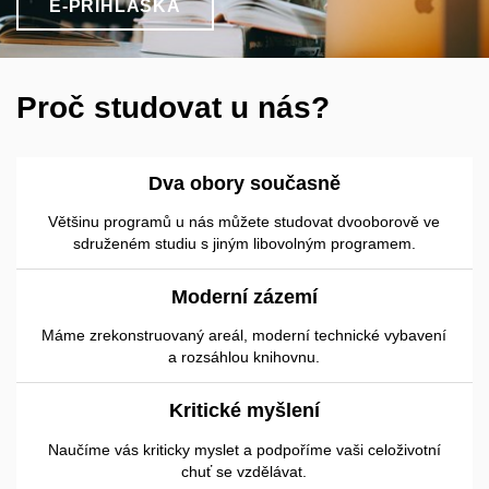
E-PŘIHLÁŠKA
Proč studovat u nás?
Dva obory současně
Většinu programů u nás můžete studovat dvooborově ve
sdruženém studiu s jiným libovolným programem.
Moderní zázemí
Máme zrekonstruovaný areál, moderní technické vybavení
a rozsáhlou knihovnu.
Kritické myšlení
Naučíme vás kriticky myslet a podpoříme vaši celoživotní
chuť se vzdělávat.