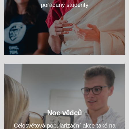
pořádaný studenty
VÍCE
zjistěte na workshopech
Navštivte fakultní areál a
Noc vědců
přednáškách, čím se tu zabýváme.
a
Celosvětová popularizační akce také na