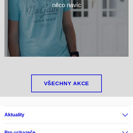
něco navíc
VÍCE
VŠECHNY AKCE
Aktuality
Pro uchazeče