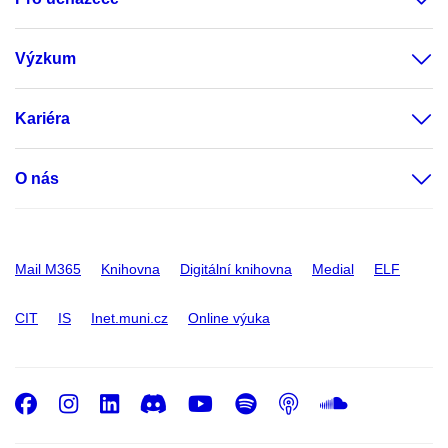
Výzkum
Kariéra
O nás
Mail M365
Knihovna
Digitální knihovna
Medial
ELF
CIT
IS
Inet.muni.cz
Online výuka
Facebook
Instagram
LinkedIn
Discord
Youtube
Spotify
Podcast
SoundC