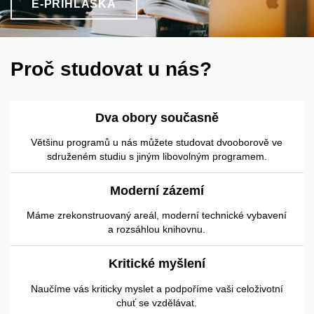
E-PŘIHLÁŠKA
Proč studovat u nás?
Dva obory současně
Většinu programů u nás můžete studovat dvooborově ve
sdruženém studiu s jiným libovolným programem.
Moderní zázemí
Máme zrekonstruovaný areál, moderní technické vybavení
a rozsáhlou knihovnu.
Kritické myšlení
Naučíme vás kriticky myslet a podpoříme vaši celoživotní
chuť se vzdělávat.