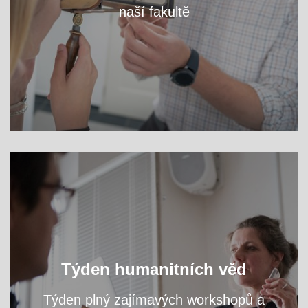
naší fakultě
VÍCE
Oslavte s námi světový den filozofie a navštivte
Týden humanitních věd
přednášky a workshopy našich odborníků.
Týden plný zajímavých workshopů a