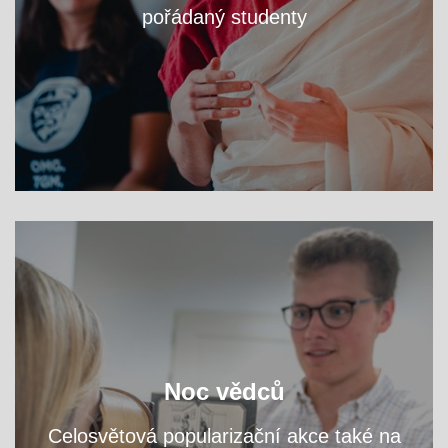
pořádaný studenty
VÍCE
zjistěte na workshopech
Navštivte fakultní areál a
Noc vědců
přednáškách, čím se tu zabýváme.
a
Celosvětová popularizační akce také na