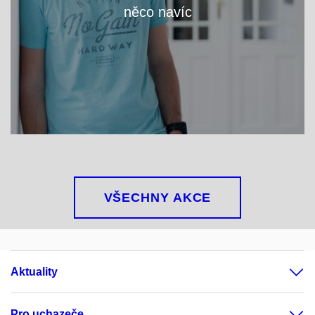
něco navíc
VÍCE
VŠECHNY AKCE
Aktuality
Pro uchazeče