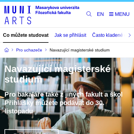
EN
Co můžete studovat
Jak se přihlásit
Často kladené dota
Pro uchazeče
Navazující magisterské studium
Navazující magisterské
studium
Pro bakaláře také z jiných fakult a škol
Přihlášky můžete podávat do 30.
listopadu