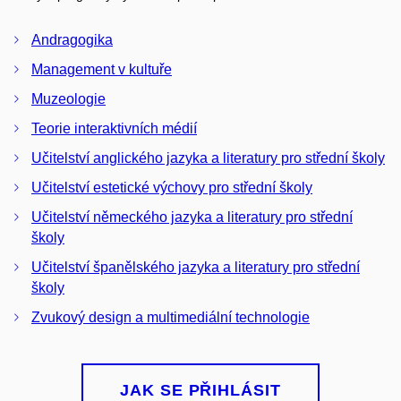
Andragogika
Management v kultuře
Muzeologie
Teorie interaktivních médií
Učitelství anglického jazyka a literatury pro střední školy
Učitelství estetické výchovy pro střední školy
Učitelství německého jazyka a literatury pro střední
školy
Učitelství španělského jazyka a literatury pro střední
školy
Zvukový design a multimediální technologie
JAK SE PŘIHLÁSIT