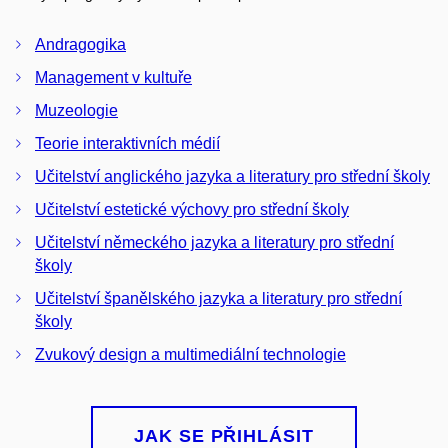
Andragogika
Management v kultuře
Muzeologie
Teorie interaktivních médií
Učitelství anglického jazyka a literatury pro střední školy
Učitelství estetické výchovy pro střední školy
Učitelství německého jazyka a literatury pro střední
školy
Učitelství španělského jazyka a literatury pro střední
školy
Zvukový design a multimediální technologie
JAK SE PŘIHLÁSIT