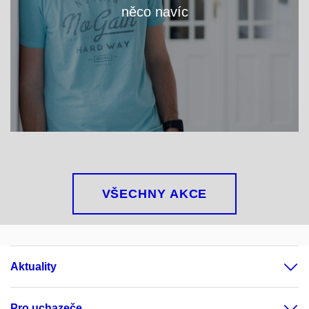
něco navíc
VÍCE
VŠECHNY AKCE
Aktuality
Pro uchazeče