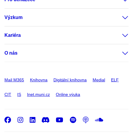
Výzkum
Kariéra
O nás
Mail M365
Knihovna
Digitální knihovna
Medial
ELF
CIT
IS
Inet.muni.cz
Online výuka
Facebook
Instagram
LinkedIn
Discord
Youtube
Spotify
Podcast
SoundC