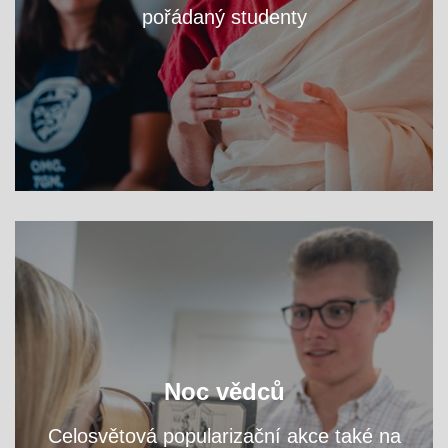
pořádaný studenty
VÍCE
zjistěte na workshopech
Navštivte fakultní areál a
Noc vědců
přednáškách, čím se tu zabýváme.
a
Celosvětová popularizační akce také na