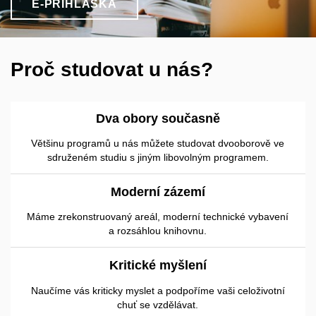
E-PŘIHLÁŠKA
Proč studovat u nás?
Dva obory současně
Většinu programů u nás můžete studovat dvooborově ve
sdruženém studiu s jiným libovolným programem.
Moderní zázemí
Máme zrekonstruovaný areál, moderní technické vybavení
a rozsáhlou knihovnu.
Kritické myšlení
Naučíme vás kriticky myslet a podpoříme vaši celoživotní
chuť se vzdělávat.