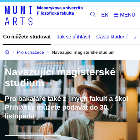
EN
Co můžete studovat
Jak se přihlásit
Často kladené dota
Pro uchazeče
Navazující magisterské studium
Navazující magisterské
studium
Pro bakaláře také z jiných fakult a škol
Přihlášky můžete podávat do 30.
listopadu