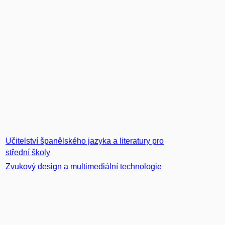
Učitelství španělského jazyka a literatury pro
střední školy
Zvukový design a multimediální technologie