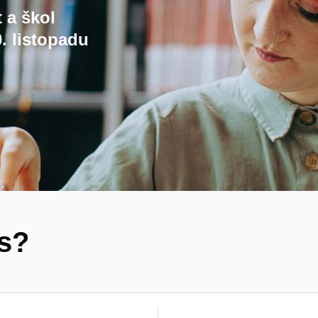
t a škol
. listopadu
ás?