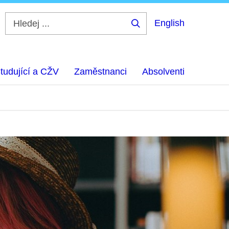
English
Hledej
...
tudující a CŽV
Zaměstnanci
Absolventi