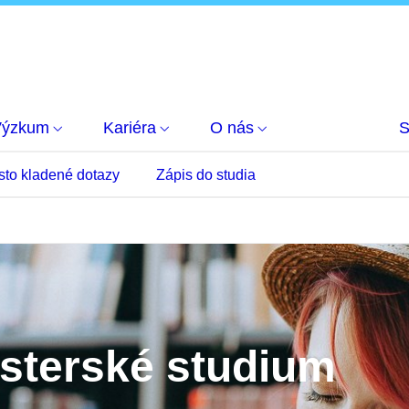
Výzkum
Kariéra
O nás
S
sto kladené dotazy
Zápis do studia
isterské studium