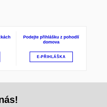
ačkách
Podejte přihlášku z pohodlí
domova
E-PŘIHLÁŠKA
nás!