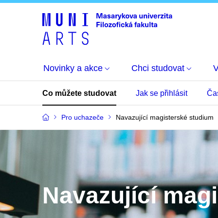
Novinky a akce
Chci studovat
Co můžete studovat
Jak se přihlásit
Ča
Pro uchazeče
Navazující magisterské studium
Navazující mag