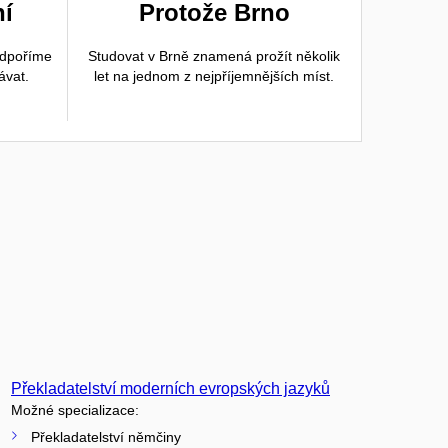
ní
Protože Brno
odpoříme
Studovat v Brně znamená prožít několik
ávat.
let na jednom z nejpříjemnějších míst.
Překladatelství moderních evropských jazyků
Možné specializace:
Překladatelství němčiny