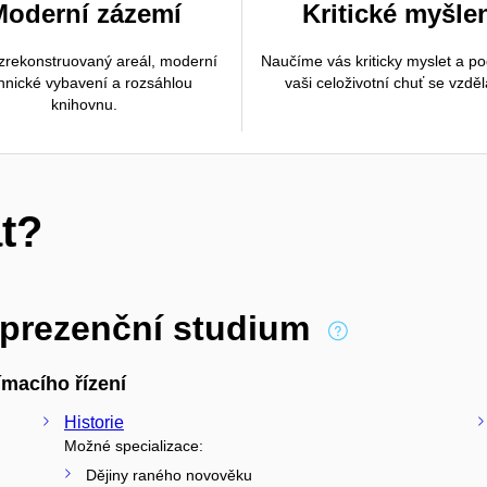
Moderní zázemí
Kritické myšle
rekonstruovaný areál, moderní
Naučíme vás kriticky myslet a p
hnické vybavení a rozsáhlou
vaši celoživotní chuť se vzděl
knihovnu.
t?
 prezenční studium
macího řízení
Historie
Možné specializace:
Dějiny raného novověku