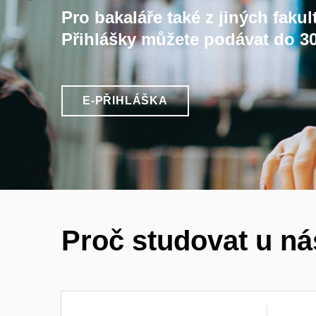
Pro bakaláře také z jiných fakul
Přihlášky můžete podávat do 30
E-PŘIHLÁŠKA
Proč studovat u n