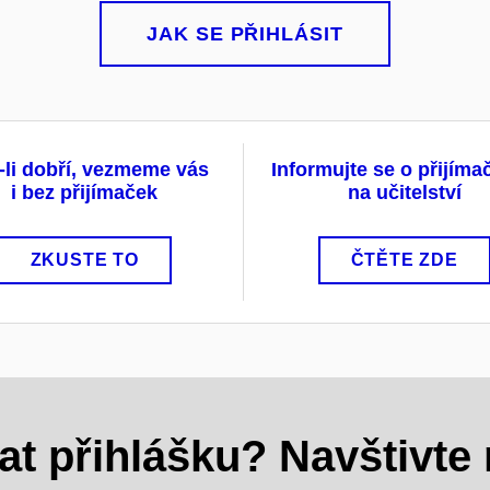
JAK SE PŘIHLÁSIT
-li dobří, vezmeme vás
Informujte se o přijím
i bez přijímaček
na učitelství
ZKUSTE TO
ČTĚTE ZDE
at přihlášku? Navštivte 