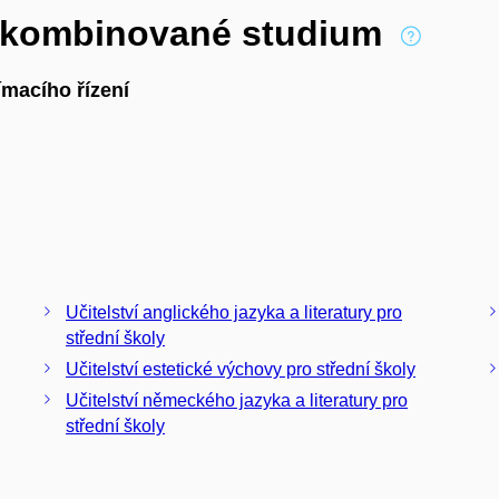
í kombinované studium
macího řízení
Učitelství anglického jazyka a literatury pro
střední školy
Učitelství estetické výchovy pro střední školy
Učitelství německého jazyka a literatury pro
střední školy