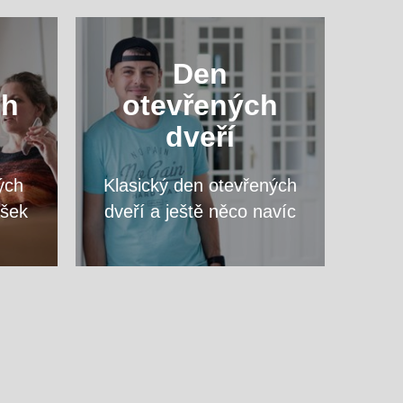
ový
Navštivte nás a zeptejte se
Den
vte
na cokoliv, co vás zajímá,
ch
otevřených
opy
přímo vyučujících svého
dveří
vysněného programu.
ých
Klasický den otevřených
VÍCE
ášek
dveří a ještě něco navíc