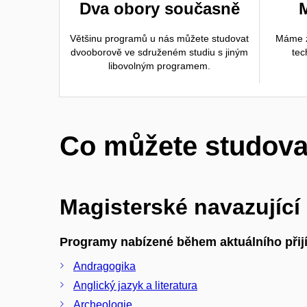
Dva obory současně
Většinu programů u nás můžete studovat
Máme z
dvooborově ve sdruženém studiu s jiným
tec
libovolným programem.
Co můžete studova
Magisterské navazující
Programy nabízené během aktuálního přijí
Andragogika
Anglický jazyk a literatura
Archeologie