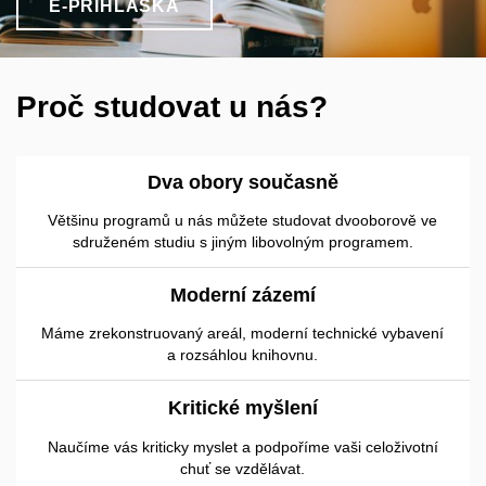
E-PŘIHLÁŠKA
Proč studovat u nás?
Dva obory současně
Většinu programů u nás můžete studovat dvooborově ve
sdruženém studiu s jiným libovolným programem.
Moderní zázemí
Máme zrekonstruovaný areál, moderní technické vybavení
a rozsáhlou knihovnu.
Kritické myšlení
Naučíme vás kriticky myslet a podpoříme vaši celoživotní
chuť se vzdělávat.