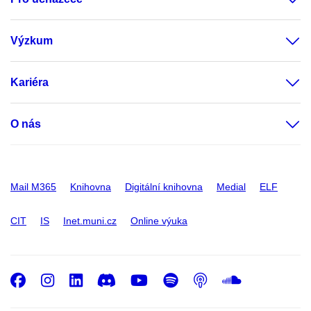
Výzkum
Kariéra
O nás
Mail M365
Knihovna
Digitální knihovna
Medial
ELF
CIT
IS
Inet.muni.cz
Online výuka
Facebook
Instagram
LinkedIn
Discord
Youtube
Spotify
Podcast
SoundC