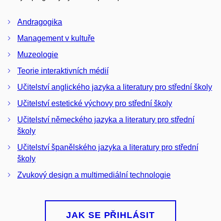
Andragogika
Management v kultuře
Muzeologie
Teorie interaktivních médií
Učitelství anglického jazyka a literatury pro střední školy
Učitelství estetické výchovy pro střední školy
Učitelství německého jazyka a literatury pro střední
školy
Učitelství španělského jazyka a literatury pro střední
školy
Zvukový design a multimediální technologie
JAK SE PŘIHLÁSIT