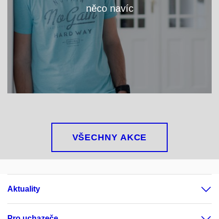
něco navíc
VÍCE
VŠECHNY AKCE
Aktuality
Pro uchazeče