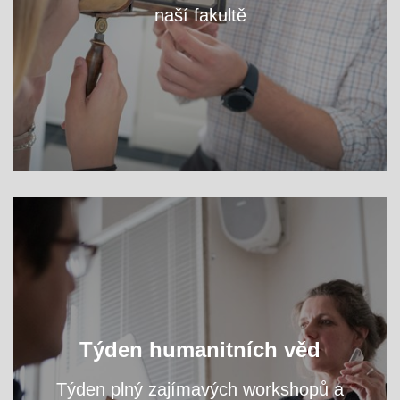
naší fakultě
VÍCE
Oslavte s námi světový den filozofie a navštivte
Týden humanitních věd
přednášky a workshopy našich odborníků.
Týden plný zajímavých workshopů a