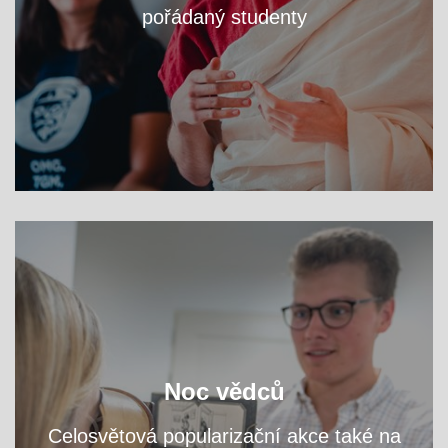
pořádaný studenty
VÍCE
zjistěte na workshopech
Navštivte fakultní areál a
Noc vědců
přednáškách, čím se tu zabýváme.
a
Celosvětová popularizační akce také na