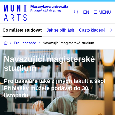
EN
Co můžete studovat
Jak se přihlásit
Často kladené dota
Pro uchazeče
Navazující magisterské studium
Navazující magisterské
studium
Pro bakaláře také z jiných fakult a škol
Přihlášky můžete podávat do 30.
listopadu