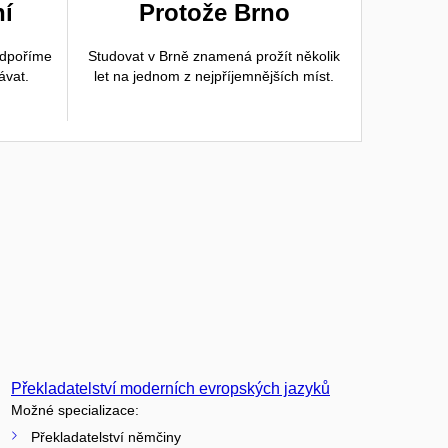
ní
Protože Brno
odpoříme
Studovat v Brně znamená prožít několik
ávat.
let na jednom z nejpříjemnějších míst.
Překladatelství moderních evropských jazyků
Možné specializace:
Překladatelství němčiny