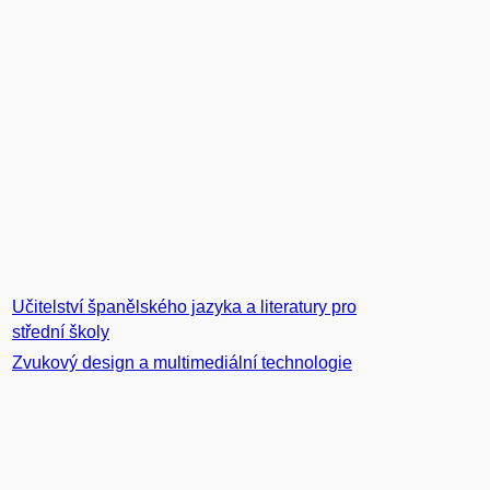
Učitelství španělského jazyka a literatury pro
střední školy
Zvukový design a multimediální technologie