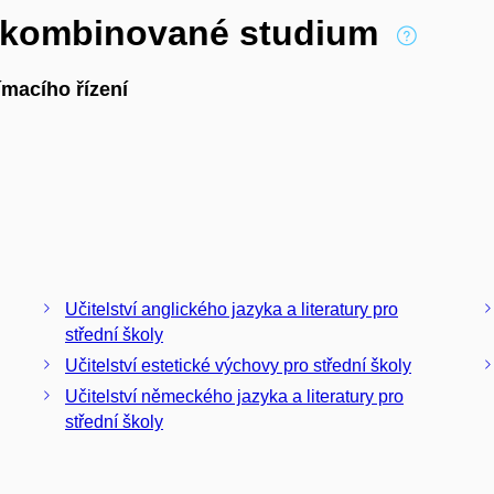
í kombinované studium
macího řízení
Učitelství anglického jazyka a literatury pro
střední školy
Učitelství estetické výchovy pro střední školy
Učitelství německého jazyka a literatury pro
střední školy