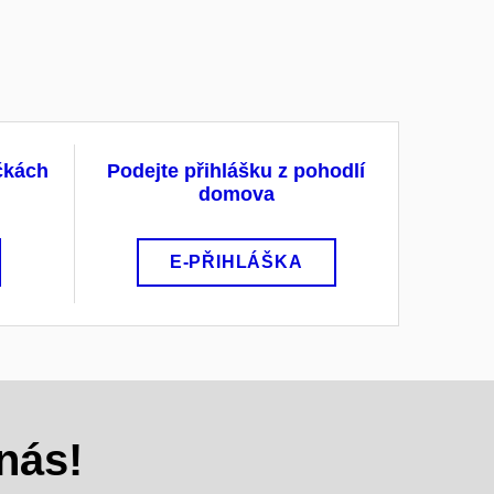
ačkách
Podejte přihlášku z pohodlí
domova
E-PŘIHLÁŠKA
nás!