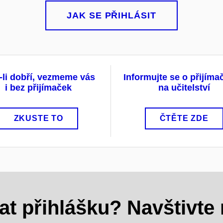
JAK SE PŘIHLÁSIT
-li dobří, vezmeme vás
Informujte se o přijím
i bez přijímaček
na učitelství
ZKUSTE TO
ČTĚTE ZDE
at přihlášku? Navštivte 