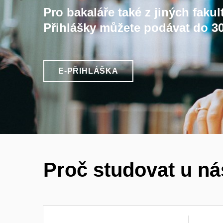
Pro bakaláře také z jiných fakul
Přihlášky můžete podávat do 30
E-PŘIHLÁŠKA
Proč studovat u n