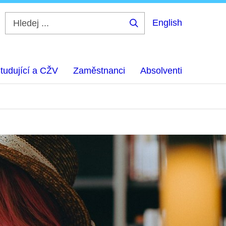
English
Hledej
...
tudující a CŽV
Zaměstnanci
Absolventi