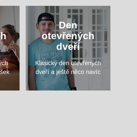
ový
Navštivte nás a zeptejte se
Den
vte
na cokoliv, co vás zajímá,
ch
otevřených
opy
přímo vyučujících svého
dveří
vysněného programu.
ých
Klasický den otevřených
VÍCE
ášek
dveří a ještě něco navíc