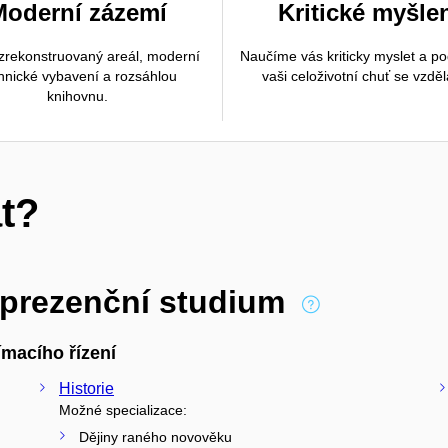
Moderní zázemí
Kritické myšle
rekonstruovaný areál, moderní
Naučíme vás kriticky myslet a p
hnické vybavení a rozsáhlou
vaši celoživotní chuť se vzděl
knihovnu.
t?
 prezenční studium
macího řízení
Historie
Možné specializace:
Dějiny raného novověku