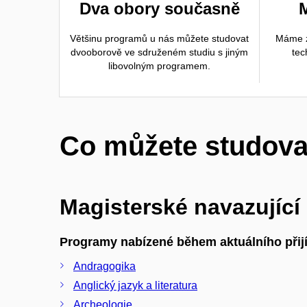
Dva obory současně
Většinu programů u nás můžete studovat
Máme z
dvooborově ve sdruženém studiu s jiným
tec
libovolným programem.
Co můžete studova
Magisterské navazující
Programy nabízené během aktuálního přijí
Andragogika
Anglický jazyk a literatura
Archeologie