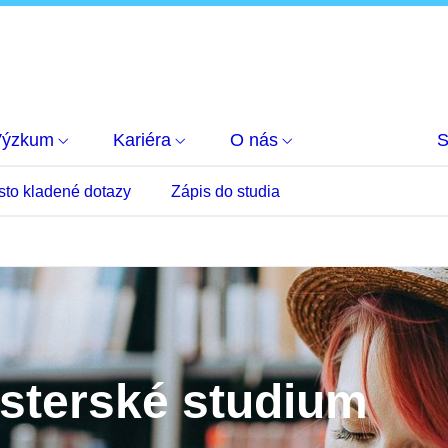
Výzkum
Kariéra
O nás
S
sto kladené dotazy
Zápis do studia
isterské studium