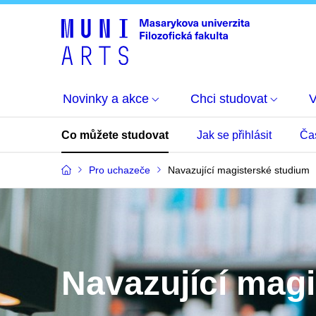
Novinky a akce
Chci studovat
Co můžete studovat
Jak se přihlásit
Ča
Pro uchazeče
Navazující magisterské studium
Navazující mag