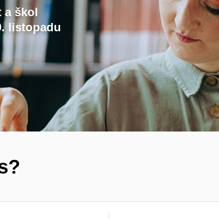
t a škol
. listopadu
ás?