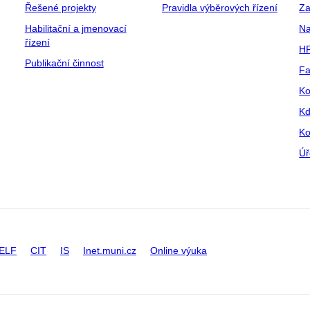
Řešené projekty
Pravidla výběrových řízení
Za
Habilitační a jmenovací
Na
řízení
HR
Publikační činnost
Fa
Ko
Kd
Ko
Úř
ELF
CIT
IS
Inet.muni.cz
Online výuka