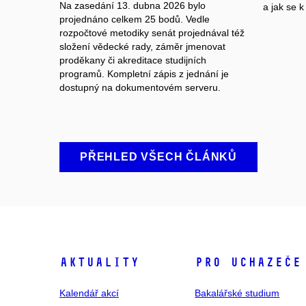
Na zasedání 13. dubna 2026 bylo
a jak se k
projednáno celkem 25 bodů. Vedle
rozpočtové metodiky senát projednával též
složení vědecké rady, záměr jmenovat
proděkany či akreditace studijních
programů. Kompletní zápis z jednání je
dostupný na dokumentovém serveru.
PŘEHLED VŠECH ČLÁNKŮ
Aktuality
Pro uchazeče
Kalendář akcí
Bakalářské studium