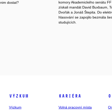
komory Akademického senátu F
 nim dostat?
získali mandát David Buxbaum, T
Dvořák a Jonáš Štepita. Do elekt
hlasování se zapojilo bezmála šes
studujících.
Výzkum
Kariéra
O
Výzkum
Volná pracovní místa
Or