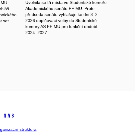
Uvolnila se tři místa ve Studentské komoře
F MU
Akademického senátu FF MU. Proto
obiáš
předseda senátu vyhlašuje ke dni 3. 2.
ronického
2026 doplňovací volby do Studentské
t set
komory AS FF MU pro funkční období
2024–2027.
 nás
ganizační struktura