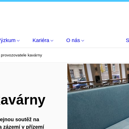
Výzkum
Kariéra
O nás
S
 provozovatele kavárny
kavárny
řejnou soutěž na
 zázemí v přízemí