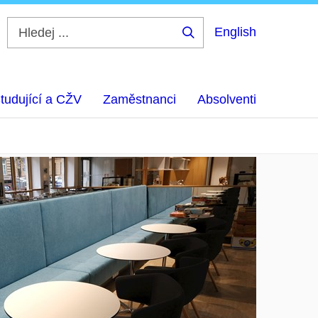
English
Hledej
...
tudující a CŽV
Zaměstnanci
Absolventi