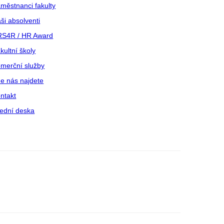
městnanci fakulty
ši absolventi
S4R / HR Award
kultní školy
merční služby
e nás najdete
ntakt
ední deska