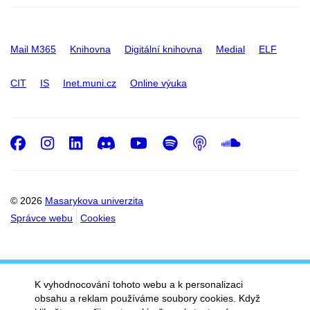
Mail M365
Knihovna
Digitální knihovna
Medial
ELF
CIT
IS
Inet.muni.cz
Online výuka
Facebook
Instagram
LinkedIn
Discord
Youtube
Spotify
Podcast
SoundC
© 2026
Masarykova univerzita
Správce webu
Cookies
K vyhodnocování tohoto webu a k personalizaci
obsahu a reklam používáme soubory cookies. Když