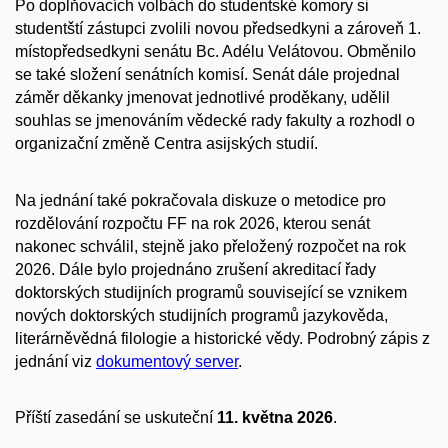
Po doplňovacích volbách do studentské komory si
studentští zástupci zvolili novou předsedkyni a zároveň 1.
místopředsedkyni senátu Bc. Adélu Velátovou. Obměnilo
se také složení senátních komisí. Senát dále projednal
záměr děkanky jmenovat jednotlivé proděkany, udělil
souhlas se jmenováním vědecké rady fakulty a rozhodl o
organizační změně Centra asijských studií.
Na jednání také pokračovala diskuze o metodice pro
rozdělování rozpočtu FF na rok 2026, kterou senát
nakonec schválil, stejně jako přeložený rozpočet na rok
2026. Dále bylo projednáno zrušení akreditací řady
doktorských studijních programů související se vznikem
nových doktorských studijních programů jazykověda,
literárněvědná filologie a historické vědy. Podrobný zápis z
jednání viz
dokumentový server
.
Příští zasedání se uskuteční
11. května 2026
.