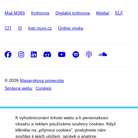
Mail M365
Knihovna
Digitální knihovna
Medial
ELF
CIT
IS
Inet.muni.cz
Online výuka
Facebook
Instagram
LinkedIn
Discord
Youtube
Spotify
Podcast
SoundC
© 2026
Masarykova univerzita
Správce webu
Cookies
K vyhodnocování tohoto webu a k personalizaci
obsahu a reklam používáme soubory cookies. Když
klikněte na „přijmout cookies", poskytnete nám
souhlas k jejich uložení, správě a analýze.