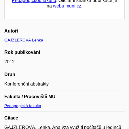
Pedagogickou fakultu
. Oficiální stránka publikace je
na
webu muni.cz
.
Autoři
GAJZLEROVÁ Lenka
Rok publikování
2012
Druh
Konferenční abstrakty
Fakulta / Pracoviště MU
Pedagogická fakulta
Citace
GAJZLEROVÁ, Lenka. Analýza využití počítačů u jedinců