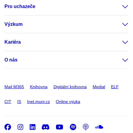
Pro uchazeče
Výzkum
Kariéra
O nás
Mail M365
Knihovna
Digitální knihovna
Medial
ELF
CIT
IS
Inet.muni.cz
Online výuka
Facebook
Instagram
LinkedIn
Discord
Youtube
Spotify
Podcast
SoundC