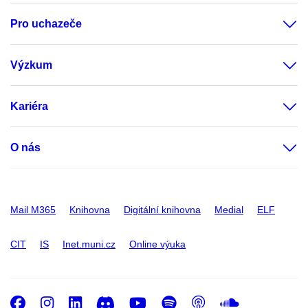
Pro uchazeče
Výzkum
Kariéra
O nás
Mail M365
Knihovna
Digitální knihovna
Medial
ELF
CIT
IS
Inet.muni.cz
Online výuka
Facebook
Instagram
LinkedIn
Discord
Youtube
Spotify
Podcast
SoundC