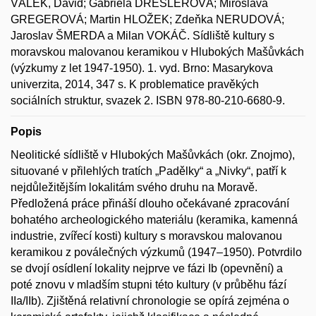
VÁLEK, David; Gabriela DRESLEROVÁ; Miroslava
GREGEROVÁ; Martin HLOŽEK; Zdeňka NERUDOVÁ;
Jaroslav ŠMERDA a Milan VOKÁČ. Sídliště kultury s
moravskou malovanou keramikou v Hlubokých Mašůvkách
(výzkumy z let 1947-1950). 1. vyd. Brno: Masarykova
univerzita, 2014, 347 s. K problematice pravěkých
sociálních struktur, svazek 2. ISBN 978-80-210-6680-9.
Popis
Neolitické sídliště v Hlubokých Mašůvkách (okr. Znojmo),
situované v přilehlých tratích „Padělky“ a „Nivky“, patří k
nejdůležitějším lokalitám svého druhu na Moravě.
Předložená práce přináší dlouho očekávané zpracování
bohatého archeologického materiálu (keramika, kamenná
industrie, zvířecí kosti) kultury s moravskou malovanou
keramikou z poválečných výzkumů (1947–1950). Potvrdilo
se dvojí osídlení lokality nejprve ve fázi Ib (opevnění) a
poté znovu v mladším stupni této kultury (v průběhu fází
IIa/IIb). Zjištěná relativní chronologie se opírá zejména o