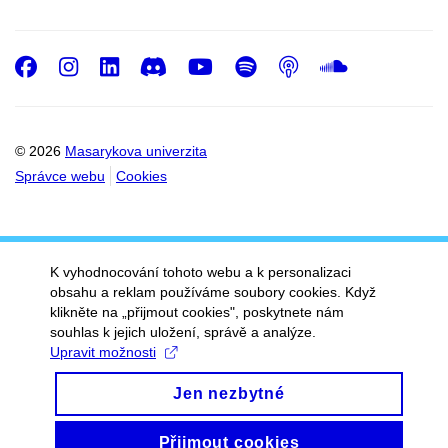
Facebook
Instagram
LinkedIn
Discord
Youtube
Spotify
Podcast
SoundC
© 2026
Masarykova univerzita
Správce webu
Cookies
K vyhodnocování tohoto webu a k personalizaci
obsahu a reklam používáme soubory cookies. Když
klikněte na „přijmout cookies", poskytnete nám
souhlas k jejich uložení, správě a analýze.
Upravit možnosti
Jen nezbytné
Přijmout cookies