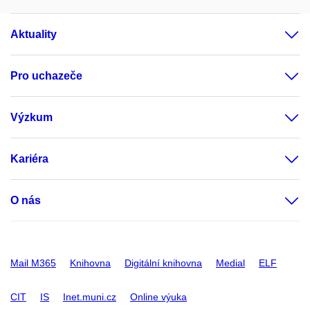
Aktuality
Pro uchazeče
Výzkum
Kariéra
O nás
Mail M365
Knihovna
Digitální knihovna
Medial
ELF
CIT
IS
Inet.muni.cz
Online výuka