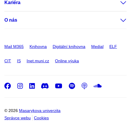
Kariéra
O nás
Mail M365
Knihovna
Digitální knihovna
Medial
ELF
CIT
IS
Inet.muni.cz
Online výuka
Facebook
Instagram
LinkedIn
Discord
Youtube
Spotify
Podcast
SoundC
© 2026
Masarykova univerzita
Správce webu
Cookies