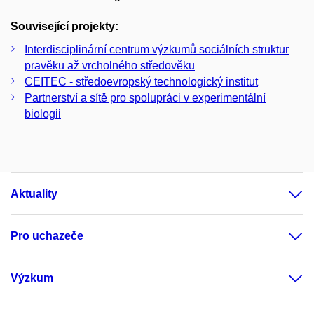
Související projekty:
Interdisciplinární centrum výzkumů sociálních struktur
pravěku až vrcholného středověku
CEITEC - středoevropský technologický institut
Partnerství a sítě pro spolupráci v experimentální
biologii
Aktuality
Pro uchazeče
Výzkum