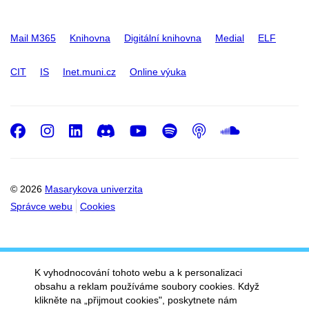
Mail M365
Knihovna
Digitální knihovna
Medial
ELF
CIT
IS
Inet.muni.cz
Online výuka
Facebook
Instagram
LinkedIn
Discord
Youtube
Spotify
Podcast
SoundC
© 2026
Masarykova univerzita
Správce webu
Cookies
K vyhodnocování tohoto webu a k personalizaci
obsahu a reklam používáme soubory cookies. Když
klikněte na „přijmout cookies", poskytnete nám