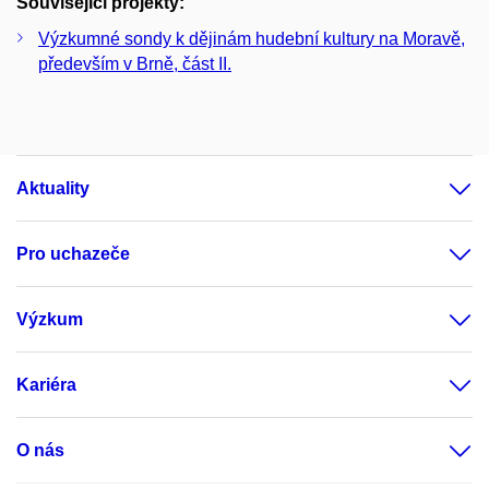
Související projekty:
Výzkumné sondy k dějinám hudební kultury na Moravě,
především v Brně, část II.
Aktuality
Pro uchazeče
Výzkum
Kariéra
O nás