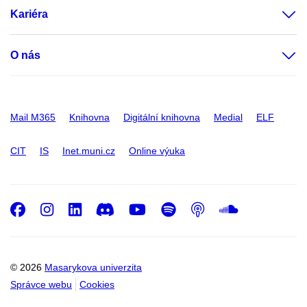
Kariéra
O nás
Mail M365
Knihovna
Digitální knihovna
Medial
ELF
CIT
IS
Inet.muni.cz
Online výuka
Facebook
Instagram
LinkedIn
Discord
Youtube
Spotify
Podcast
SoundC
© 2026
Masarykova univerzita
Správce webu
Cookies