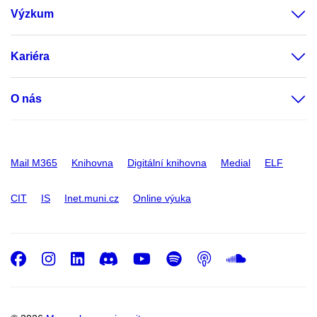
Výzkum
Kariéra
O nás
Mail M365
Knihovna
Digitální knihovna
Medial
ELF
CIT
IS
Inet.muni.cz
Online výuka
Facebook
Instagram
LinkedIn
Discord
Youtube
Spotify
Podcast
SoundC