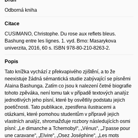
Odborná kniha
Citace
CUSIMANO, Christophe. Du rose aux reflets bleus.
Bashung entre les lignes. 1. vyd. Brno: Masarykova
univerzita, 2016, 60 s. ISBN 978-80-210-8263-2.
Popis
Tato knížka vychází z překvapivého zjištění, a to že
neexistuje žádná sémantická studie zabývající se písněmi
Alaina Bashunga. Zatím co jsou k nalezení četné biografie
tohoto zpěváka, není tomu tak v případě textových analýz
jednotlivých jeho písní, které by osvětlily podstatu jejich
poetičnosti. Tato publikace, zpestřena ilustracemi a
otázkami, které pomohou studentům v přípravě jejich
vlastních analýz, shromažďuje rozbory následujících osmi
písní: „Le dimanche a Tchernobyl“, „Vénus“, „J’passe pour
une caravane“, „Elvire“, „Osez Joséphine“, „Les mots