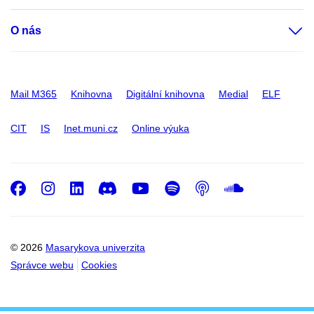
O nás
Mail M365
Knihovna
Digitální knihovna
Medial
ELF
CIT
IS
Inet.muni.cz
Online výuka
Facebook
Instagram
LinkedIn
Discord
Youtube
Spotify
Podcast
SoundC
© 2026
Masarykova univerzita
Správce webu
Cookies