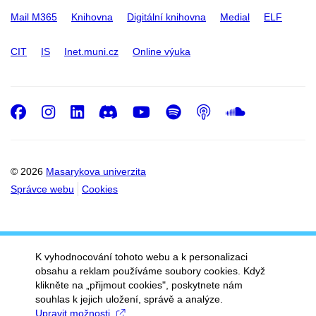
Mail M365
Knihovna
Digitální knihovna
Medial
ELF
CIT
IS
Inet.muni.cz
Online výuka
Facebook
Instagram
LinkedIn
Discord
Youtube
Spotify
Podcast
SoundC
© 2026
Masarykova univerzita
Správce webu
Cookies
K vyhodnocování tohoto webu a k personalizaci
obsahu a reklam používáme soubory cookies. Když
klikněte na „přijmout cookies", poskytnete nám
souhlas k jejich uložení, správě a analýze.
Upravit možnosti