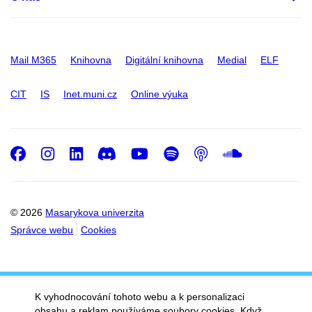
Mail M365
Knihovna
Digitální knihovna
Medial
ELF
CIT
IS
Inet.muni.cz
Online výuka
Facebook
Instagram
LinkedIn
Discord
Youtube
Spotify
Podcast
SoundC
© 2026
Masarykova univerzita
Správce webu
Cookies
K vyhodnocování tohoto webu a k personalizaci
obsahu a reklam používáme soubory cookies. Když