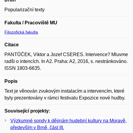
Popularizační texty
Fakulta / Pracoviště MU
Filozofická fakulta
Citace
PANTŮČEK, Viktor a Jozef CSERES. Intervence? Mluvme
radši o intencích. In A2. Praha: A2, 2016, s. nestránkováno.
ISSN 1803-6635.
Popis
Text je věnován zvukovým instalacím a intervencím, které
byly prezentovány v rámci festivalu Expozice nové hudby.
Související projekty:
Výzkumné sondy k dějinám hudební kultury na Moravě,
především v Brně, část III.