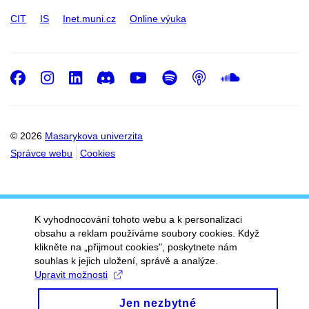
CIT
IS
Inet.muni.cz
Online výuka
Facebook
Instagram
LinkedIn
Discord
Youtube
Spotify
Podcast
SoundC
© 2026
Masarykova univerzita
Správce webu
Cookies
K vyhodnocování tohoto webu a k personalizaci
obsahu a reklam používáme soubory cookies. Když
klikněte na „přijmout cookies", poskytnete nám
souhlas k jejich uložení, správě a analýze.
Upravit možnosti
Jen nezbytné