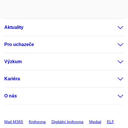
Aktuality
Pro uchazeče
Výzkum
Kariéra
O nás
Mail M365
Knihovna
Digitální knihovna
Medial
ELF