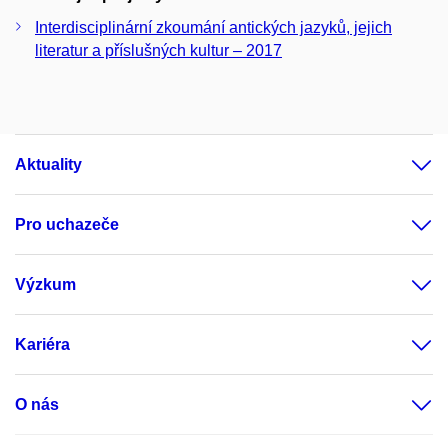
Interdisciplinární zkoumání antických jazyků, jejich
literatur a příslušných kultur – 2017
Aktuality
Pro uchazeče
Výzkum
Kariéra
O nás