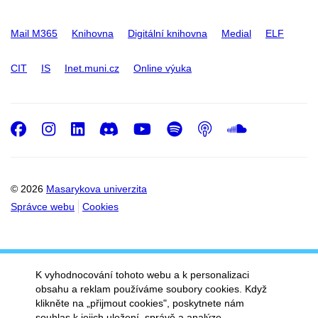
Mail M365
Knihovna
Digitální knihovna
Medial
ELF
CIT
IS
Inet.muni.cz
Online výuka
Facebook
Instagram
LinkedIn
Discord
Youtube
Spotify
Podcast
SoundC
© 2026
Masarykova univerzita
Správce webu
Cookies
K vyhodnocování tohoto webu a k personalizaci
obsahu a reklam používáme soubory cookies. Když
klikněte na „přijmout cookies", poskytnete nám
souhlas k jejich uložení, správě a analýze.