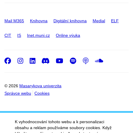
Mail M365
Knihovna
Digitální knihovna
Medial
ELF
CIT
IS
Inet.muni.cz
Online výuka
Facebook
Instagram
LinkedIn
Discord
Youtube
Spotify
Podcast
SoundC
© 2026
Masarykova univerzita
Správce webu
Cookies
K vyhodnocování tohoto webu a k personalizaci
obsahu a reklam používáme soubory cookies. Když