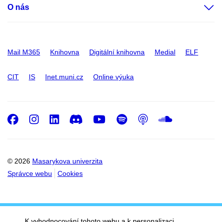
O nás
Mail M365
Knihovna
Digitální knihovna
Medial
ELF
CIT
IS
Inet.muni.cz
Online výuka
Facebook
Instagram
LinkedIn
Discord
Youtube
Spotify
Podcast
SoundC
© 2026
Masarykova univerzita
Správce webu
Cookies
K vyhodnocování tohoto webu a k personalizaci