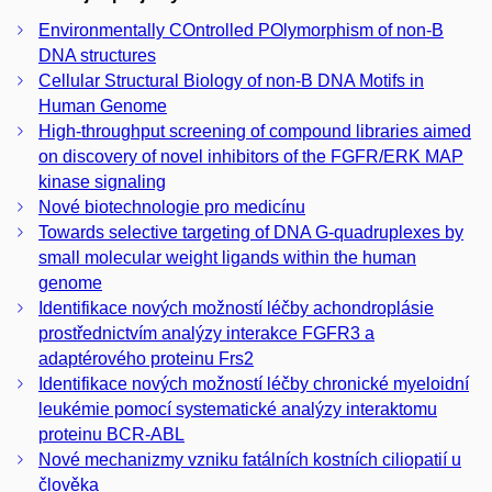
Environmentally COntrolled POlymorphism of non-B
DNA structures
Cellular Structural Biology of non-B DNA Motifs in
Human Genome
High-throughput screening of compound libraries aimed
on discovery of novel inhibitors of the FGFR/ERK MAP
kinase signaling
Nové biotechnologie pro medicínu
Towards selective targeting of DNA G-quadruplexes by
small molecular weight ligands within the human
genome
Identifikace nových možností léčby achondroplásie
prostřednictvím analýzy interakce FGFR3 a
adaptérového proteinu Frs2
Identifikace nových možností léčby chronické myeloidní
leukémie pomocí systematické analýzy interaktomu
proteinu BCR-ABL
Nové mechanizmy vzniku fatálních kostních ciliopatií u
člověka