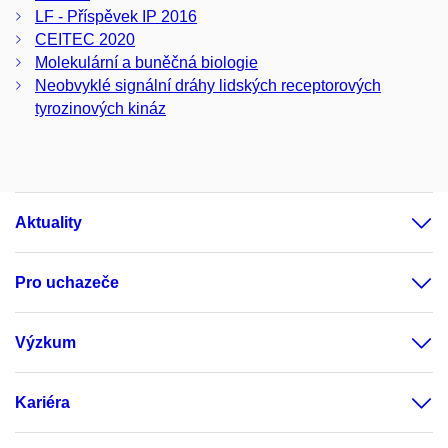
LF - Příspěvek IP 2016
CEITEC 2020
Molekulární a buněčná biologie
Neobvyklé signální dráhy lidských receptorových
tyrozinových kináz
Aktuality
Pro uchazeče
Výzkum
Kariéra