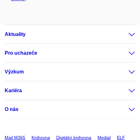
Aktuality
Pro uchazeče
Výzkum
Kariéra
O nás
Mail M365
Knihovna
Digitální knihovna
Medial
ELF