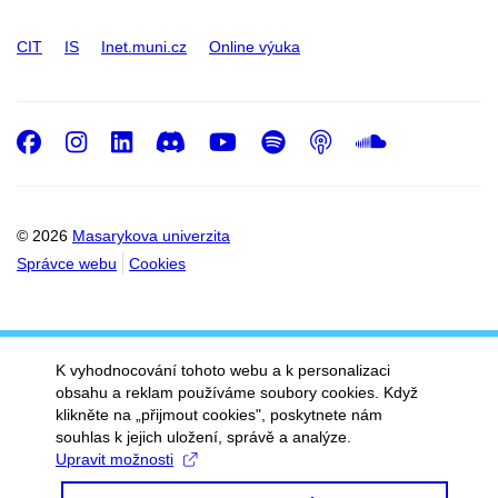
CIT
IS
Inet.muni.cz
Online výuka
Facebook
Instagram
LinkedIn
Discord
Youtube
Spotify
Podcast
SoundC
© 2026
Masarykova univerzita
Správce webu
Cookies
K vyhodnocování tohoto webu a k personalizaci
obsahu a reklam používáme soubory cookies. Když
klikněte na „přijmout cookies", poskytnete nám
souhlas k jejich uložení, správě a analýze.
Upravit možnosti