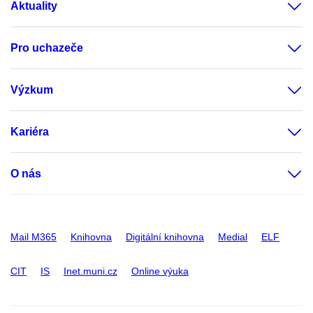
Aktuality
Pro uchazeče
Výzkum
Kariéra
O nás
Mail M365
Knihovna
Digitální knihovna
Medial
ELF
CIT
IS
Inet.muni.cz
Online výuka