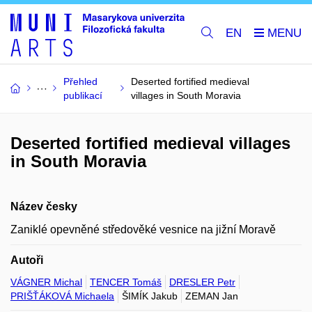
EN
Přehled
Deserted fortified medieval
publikací
villages in South Moravia
Deserted fortified medieval villages
in South Moravia
Název česky
Zaniklé opevněné středověké vesnice na jižní Moravě
Autoři
VÁGNER Michal
TENCER Tomáš
DRESLER Petr
PRIŠŤÁKOVÁ Michaela
ŠIMÍK Jakub
ZEMAN Jan