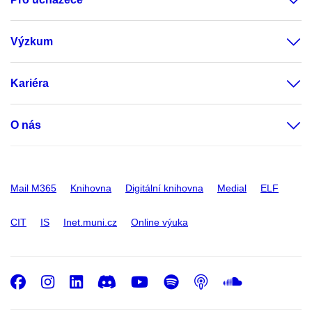
Výzkum
Kariéra
O nás
Mail M365
Knihovna
Digitální knihovna
Medial
ELF
CIT
IS
Inet.muni.cz
Online výuka
Facebook
Instagram
LinkedIn
Discord
Youtube
Spotify
Podcast
SoundC