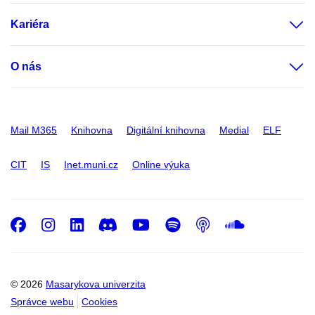
Kariéra
O nás
Mail M365
Knihovna
Digitální knihovna
Medial
ELF
CIT
IS
Inet.muni.cz
Online výuka
Facebook
Instagram
LinkedIn
Discord
Youtube
Spotify
Podcast
SoundC
© 2026
Masarykova univerzita
Správce webu
Cookies