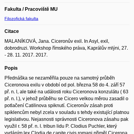
Fakulta / Pracoviště MU
Filozofická fakulta
Citace
MALANÍKOVÁ, Jana. Ciceronův exil. In Asyl, exil,
dobrodruzi. Workshop římského práva, Kaprálův mlýni, 27.
- 28. 11. 2017. 2017.
Popis
Přednáška se nezaměřila pouze na samotný průběh
Ciceronova exilu v období od pol. března 58 do 4. září 57
př. n. l, ale také na události roku Ciceronova konzulátu ( 63
př. n. l.), v jehož průběhu se Cicero velkou měrou zasadil o
potlačení Catilinova spiknutí. Ciceronův zásah proti
spiklencům nebyl zcela v souladu s tehdy existující platnou
legislativou. Nejasnosti správnosti Ciceronova zásahu pak
využil r. 58 př. n. l. tribun lidu P. Clodius Puchler, který
vydáním lex Clodia de capite civis romani přiměl Cicerona