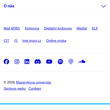
O nás
Mail M365
Knihovna
Digitální knihovna
Medial
ELF
CIT
IS
Inet.muni.cz
Online výuka
Facebook
Instagram
LinkedIn
Discord
Youtube
Spotify
Podcast
SoundC
© 2026
Masarykova univerzita
Správce webu
Cookies