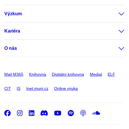
Výzkum
Kariéra
O nás
Mail M365
Knihovna
Digitální knihovna
Medial
ELF
CIT
IS
Inet.muni.cz
Online výuka
Facebook
Instagram
LinkedIn
Discord
Youtube
Spotify
Podcast
SoundC