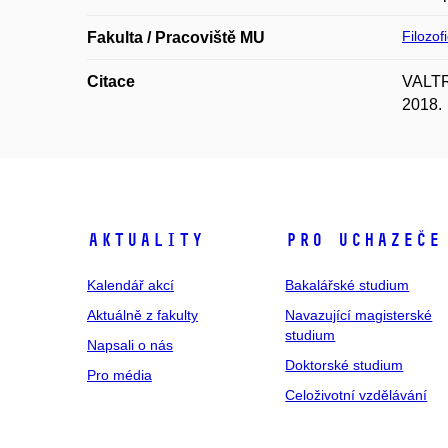
Filozof
Fakulta / Pracoviště MU
Citace
VALTRO
2018.
Aktuality
Pro uchazeče
Kalendář akcí
Bakalářské studium
Aktuálně z fakulty
Navazující magisterské
studium
Napsali o nás
Doktorské studium
Pro média
Celoživotní vzdělávání