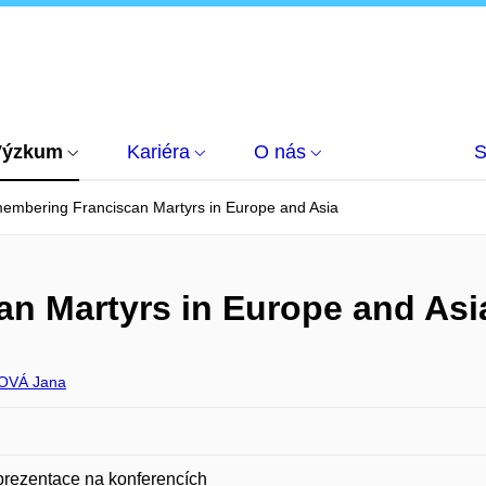
Výzkum
Kariéra
O nás
S
embering Franciscan Martyrs in Europe and Asia
n Martyrs in Europe and Asi
OVÁ Jana
prezentace na konferencích