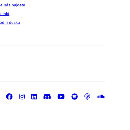
e nás najdete
ntakt
ední deska
Facebook
Instagram
LinkedIn
Discord
Youtube
Spotify
Podcast
Sound