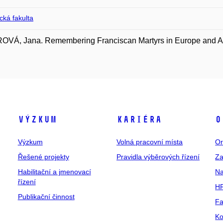
ická fakulta
VÁ, Jana. Remembering Franciscan Martyrs in Europe and Asi
Výzkum
Kariéra
O
Výzkum
Volná pracovní místa
Or
Řešené projekty
Pravidla výběrových řízení
Za
Habilitační a jmenovací
Na
řízení
HR
Publikační činnost
Fa
Ko