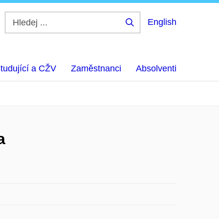
English
Hledej
...
tudující a CŽV
Zaměstnanci
Absolventi
a