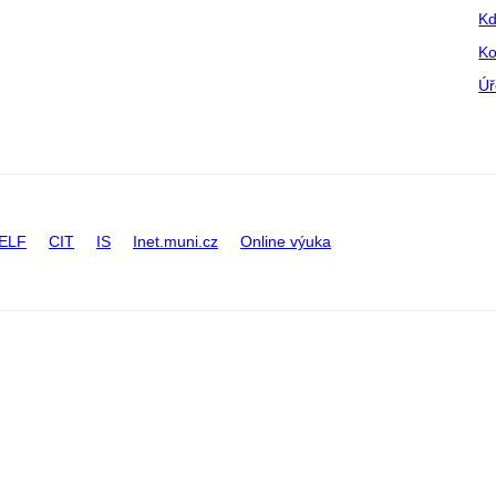
Kd
Ko
Úř
ELF
CIT
IS
Inet.muni.cz
Online výuka