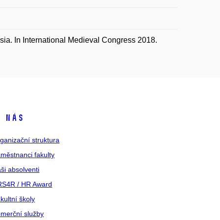
a. In International Medieval Congress 2018.
 nás
ganizační struktura
městnanci fakulty
ši absolventi
S4R / HR Award
kultní školy
merční služby