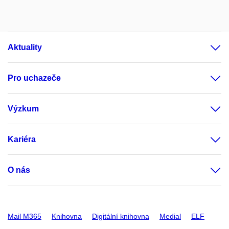
Aktuality
Pro uchazeče
Výzkum
Kariéra
O nás
Mail M365
Knihovna
Digitální knihovna
Medial
ELF