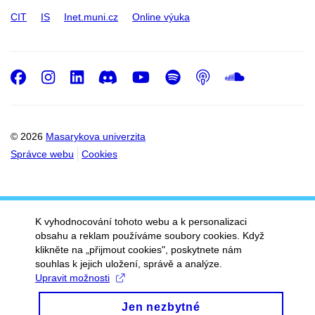
CIT
IS
Inet.muni.cz
Online výuka
Facebook
Instagram
LinkedIn
Discord
Youtube
Spotify
Podcast
SoundC
© 2026
Masarykova univerzita
Správce webu
Cookies
K vyhodnocování tohoto webu a k personalizaci
obsahu a reklam používáme soubory cookies. Když
klikněte na „přijmout cookies", poskytnete nám
souhlas k jejich uložení, správě a analýze.
Upravit možnosti
Jen nezbytné