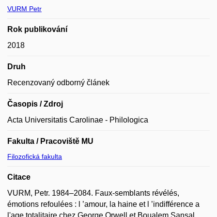
VURM Petr
Rok publikování
2018
Druh
Recenzovaný odborný článek
Časopis / Zdroj
Acta Universitatis Carolinae - Philologica
Fakulta / Pracoviště MU
Filozofická fakulta
Citace
VURM, Petr. 1984–2084. Faux-semblants révélés,
émotions refoulées : l ’amour, la haine et l ’indifférence a
l'age totalitaire chez George Orwell et Boualem Sansal.