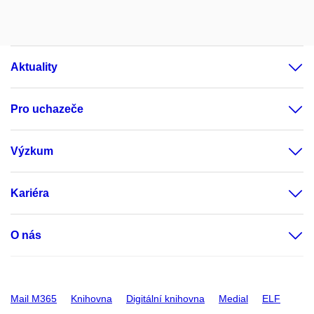
Aktuality
Pro uchazeče
Výzkum
Kariéra
O nás
Mail M365
Knihovna
Digitální knihovna
Medial
ELF