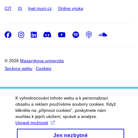
CIT
IS
Inet.muni.cz
Online výuka
Facebook
Instagram
LinkedIn
Discord
Youtube
Spotify
Podcast
SoundC
© 2026
Masarykova univerzita
Správce webu
Cookies
K vyhodnocování tohoto webu a k personalizaci
obsahu a reklam používáme soubory cookies. Když
klikněte na „přijmout cookies", poskytnete nám
souhlas k jejich uložení, správě a analýze.
Upravit možnosti
Jen nezbytné