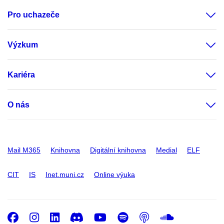
Pro uchazeče
Výzkum
Kariéra
O nás
Mail M365
Knihovna
Digitální knihovna
Medial
ELF
CIT
IS
Inet.muni.cz
Online výuka
Facebook
Instagram
LinkedIn
Discord
Youtube
Spotify
Podcast
SoundC