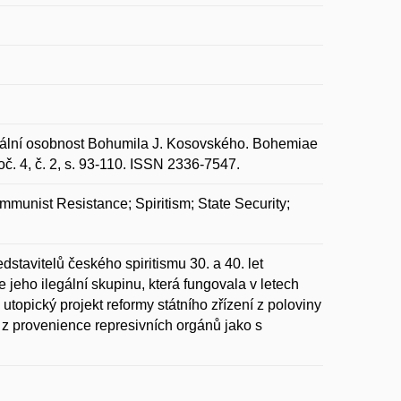
riginální osobnost Bohumila J. Kosovského. Bohemiae
oč. 4, č. 2, s. 93-110. ISSN 2336-7547.
mmunist Resistance; Spiritism; State Security;
dstavitelů českého spiritismu 30. a 40. let
eho ilegální skupinu, která fungovala v letech
topický projekt reformy státního zřízení z poloviny
 z provenience represivních orgánů jako s