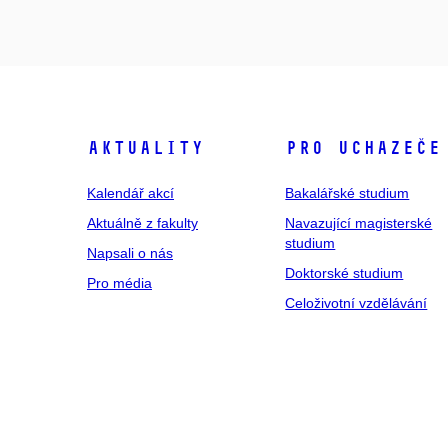
Aktuality
Pro uchazeče
Kalendář akcí
Bakalářské studium
Aktuálně z fakulty
Navazující magisterské
studium
Napsali o nás
Doktorské studium
Pro média
Celoživotní vzdělávání