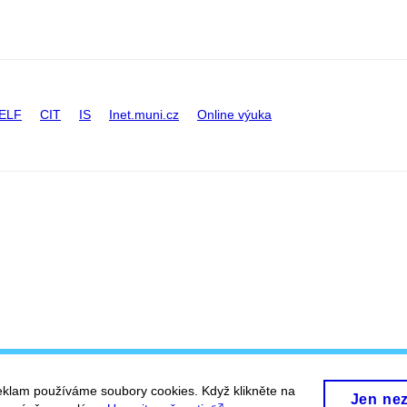
ELF
CIT
IS
Inet.muni.cz
Online výuka
eklam používáme soubory cookies. Když klikněte na
Jen ne