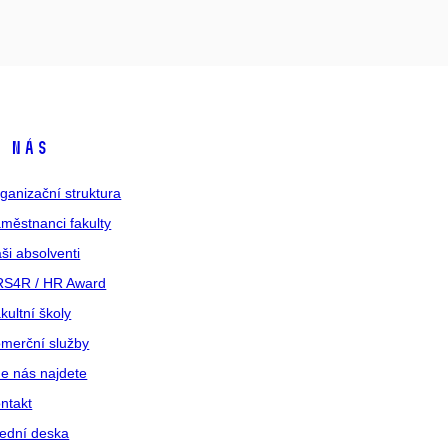
 nás
ganizační struktura
městnanci fakulty
ši absolventi
S4R / HR Award
kultní školy
merční služby
e nás najdete
ntakt
ední deska