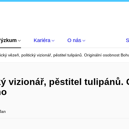
Výzkum
Kariéra
O nás
S
tický vězeň, politický vizionář, pěstitel tulipánů. Originální osobnost B
ký vizionář, pěstitel tulipánů
ho
Jan