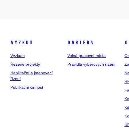
Výzkum
Kariéra
O
Výzkum
Volná pracovní místa
Or
Řešené projekty
Pravidla výběrových řízení
Za
Habilitační a jmenovací
Na
řízení
HR
Publikační činnost
Fa
Ko
Kd
Ko
Úř