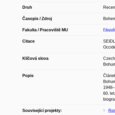
Druh
Recen
Časopis / Zdroj
Bohemi
Filozof
Fakulta / Pracoviště MU
Citace
SEIDL,
Occide
Klíčová slova
Czech 
Bohum
Popis
Článek
Bohumi
1948–1
60. le
biogra
Související projekty:
Rom