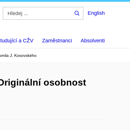
English
Hledej
...
tudující a CŽV
Zaměstnanci
Absolventi
ohumila J. Kosovského
. Originální osobnost