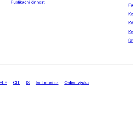
Publikační činnost
Fa
Ko
Kd
Ko
Úř
ELF
CIT
IS
Inet.muni.cz
Online výuka