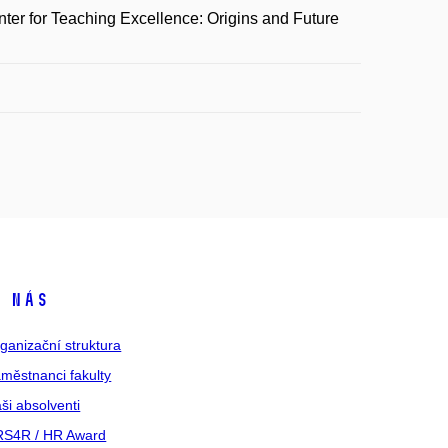
 for Teaching Excellence: Origins and Future
 nás
ganizační struktura
městnanci fakulty
ši absolventi
S4R / HR Award