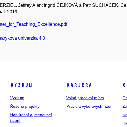
RZIEL, Jeffrey Alan; Ingrid ČEJKOVÁ a Petr SUCHÁČEK. Center
ial. 2019.
ter_for_Teaching_Excellence.pdf
arykova univerzita 4.0
Výzkum
Kariéra
O
Výzkum
Volná pracovní místa
Or
Řešené projekty
Pravidla výběrových řízení
Za
Habilitační a jmenovací
Na
řízení
HR