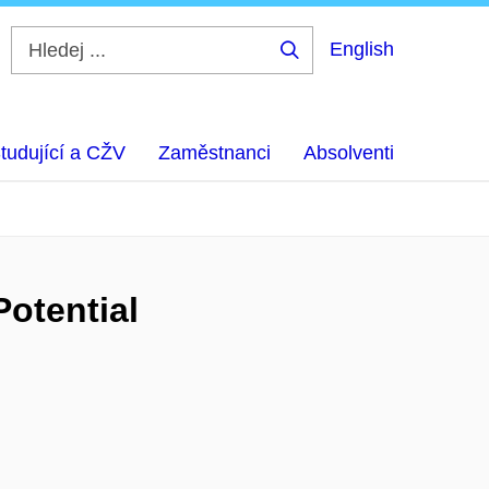
English
Hledej
...
tudující a CŽV
Zaměstnanci
Absolventi
Potential