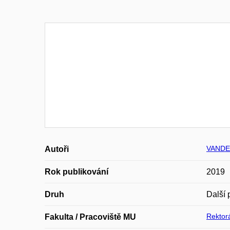
VANDER
Autoři
Rok publikování
2019
Druh
Další 
Rektor
Fakulta / Pracoviště MU