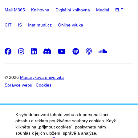
Mail M365
Knihovna
Digitální knihovna
Medial
ELF
CIT
IS
Inet.muni.cz
Online výuka
Facebook
Instagram
LinkedIn
Discord
Youtube
Spotify
Podcast
SoundC
© 2026
Masarykova univerzita
Správce webu
Cookies
K vyhodnocování tohoto webu a k personalizaci
obsahu a reklam používáme soubory cookies. Když
klikněte na „přijmout cookies", poskytnete nám
souhlas k jejich uložení, správě a analýze.