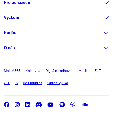
Pro uchazeče
Výzkum
Kariéra
O nás
Mail M365
Knihovna
Digitální knihovna
Medial
ELF
CIT
IS
Inet.muni.cz
Online výuka
Facebook
Instagram
LinkedIn
Discord
Youtube
Spotify
Podcast
SoundC