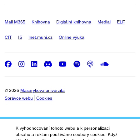
Mail M365
Knihovna
Digitální knihovna
Medial
ELF
CIT
IS
Inet.muni.cz
Online výuka
Facebook
Instagram
LinkedIn
Discord
Youtube
Spotify
Podcast
SoundC
© 2026
Masarykova univerzita
Správce webu
Cookies
K vyhodnocování tohoto webu a k personalizaci
obsahu a reklam používáme soubory cookies. Když