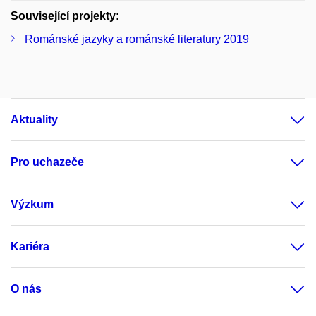
Související projekty:
Románské jazyky a románské literatury 2019
Aktuality
Pro uchazeče
Výzkum
Kariéra
O nás