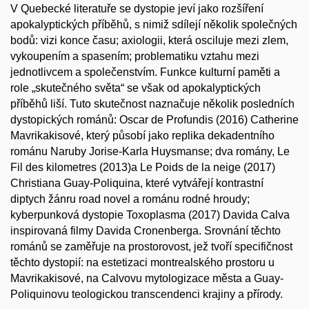
V Quebecké literatuře se dystopie jeví jako rozšíření
apokalyptických příběhů, s nimiž sdílejí několik společných
bodů: vizi konce času; axiologii, která osciluje mezi zlem,
vykoupením a spasením; problematiku vztahu mezi
jednotlivcem a společenstvím. Funkce kulturní paměti a
role „skutečného světa“ se však od apokalyptických
příběhů liší. Tuto skutečnost naznačuje několik posledních
dystopických románů: Oscar de Profundis (2016) Catherine
Mavrikakisové, který působí jako replika dekadentního
románu Naruby Jorise-Karla Huysmanse; dva romány, Le
Fil des kilometres (2013)a Le Poids de la neige (2017)
Christiana Guay-Poliquina, které vytvářejí kontrastní
diptych žánru road novel a románu rodné hroudy;
kyberpunková dystopie Toxoplasma (2017) Davida Calva
inspirovaná filmy Davida Cronenberga. Srovnání těchto
románů se zaměřuje na prostorovost, jež tvoří specifičnost
těchto dystopií: na estetizaci montrealského prostoru u
Mavrikakisové, na Calvovu mytologizace města a Guay-
Poliquinovu teologickou transcendenci krajiny a přírody.