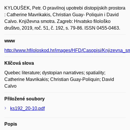
KYLOUŠEK, Petr. O pravilnoj upotrebi distopijskih prostora
: Catherine Mavrikakis, Christian Guay- Poliquin i David
Calvo. Književna smotra. Zagreb: Hrvatsko filološko
društvo, 2019, roč. 51, č. 192, s. 79-86. ISSN 0455-0463.
www
http://www.hfiloloskod.hr/images/HFD/Casopisi/Knjizevna_
Klíčová slova
Quebec literature; dystopian narratives; spatiality;
Catherine Mavrikakis; Christian Guay-Poliquin; David
Calvo
Přiložené soubory
ks192_20-10.pdf
Popis