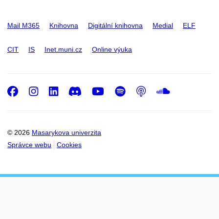
Mail M365
Knihovna
Digitální knihovna
Medial
ELF
CIT
IS
Inet.muni.cz
Online výuka
Facebook
Instagram
LinkedIn
Discord
Youtube
Spotify
Podcast
SoundC
© 2026
Masarykova univerzita
Správce webu
Cookies