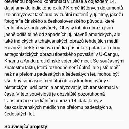
otevřenou bojovou konfrontací v Lhase a odjezdem 14.
dalajlamy do indického exilu? Kromě tištěných dokumentů
lze analyzovat také audiovizuální materiály, tj. filmy, jakož i
fotografie čínského a československého původu, které
tento obraz spoluvytvářely. Obrysy tohoto obrazu jsou
jasně odlišitelné od západních, tj. hlavně amerických, ale
také indických a tchajwanských obrazů tehdejších médií.
Rovněž tibetská exilová média přispěla k polarizaci obou
antagonistických obrazů tibetského povstání v U-Cangu,
Khamu a Amdu proti čínské vojenské moci. Se současnými
znalostmi faktů, která rozhodně není úplná, ale jistě lepší
než na přelomu padesátých a šedesátých let, mohou být
všechny současné mediální obrazy konfrontovány s
historickými událostmi a analyzovat jejich transformaci v
čase. V této souvislosti je obzvláště pozoruhodná
transformace mediálního obrazu 14. dalajlamy v
československých médiích na přelomu padesátých a
šedesátých let.
Související projekty: