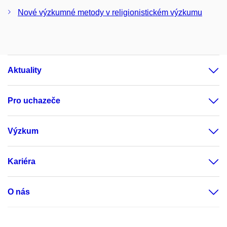
Nové výzkumné metody v religionistickém výzkumu
Aktuality
Pro uchazeče
Výzkum
Kariéra
O nás