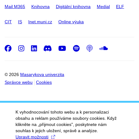
Mail M365
Knihovna
Digitální knihovna
Medial
ELF
CIT
IS
Inet.muni.cz
Online výuka
Facebook
Instagram
LinkedIn
Discord
Youtube
Spotify
Podcast
SoundC
© 2026
Masarykova univerzita
Správce webu
Cookies
K vyhodnocování tohoto webu a k personalizaci
obsahu a reklam používáme soubory cookies. Když
klikněte na „přijmout cookies", poskytnete nám
souhlas k jejich uložení, správě a analýze.
Upravit možnosti