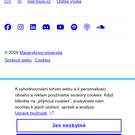
CIT
IS
Inet.muni.cz
Online výuka
Facebook
Instagram
LinkedIn
Discord
Youtube
Spotify
Podcast
SoundC
© 2026
Masarykova univerzita
Správce webu
Cookies
K vyhodnocování tohoto webu a k personalizaci
obsahu a reklam používáme soubory cookies. Když
klikněte na „přijmout cookies", poskytnete nám
souhlas k jejich uložení, správě a analýze.
Upravit možnosti
Jen nezbytné