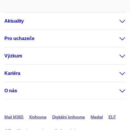
Aktuality
Pro uchazeče
Výzkum
Kariéra
O nás
Mail M365
Knihovna
Digitální knihovna
Medial
ELF