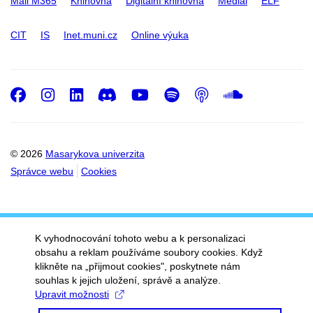
Mail M365
Knihovna
Digitální knihovna
Medial
ELF
CIT
IS
Inet.muni.cz
Online výuka
Facebook
Instagram
LinkedIn
Discord
Youtube
Spotify
Podcast
SoundC
© 2026
Masarykova univerzita
Správce webu
Cookies
K vyhodnocování tohoto webu a k personalizaci
obsahu a reklam používáme soubory cookies. Když
klikněte na „přijmout cookies", poskytnete nám
souhlas k jejich uložení, správě a analýze.
Upravit možnosti